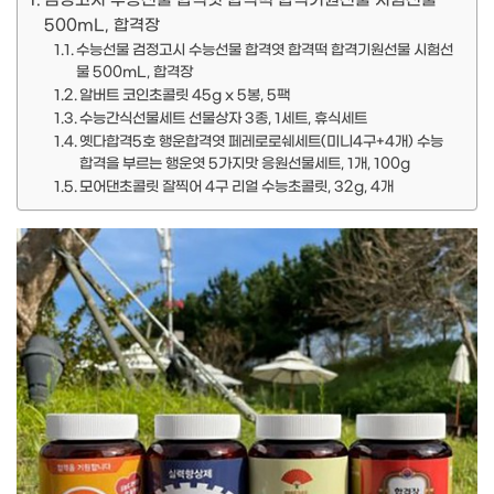
검정고시 수능선물 합격엿 합격떡 합격기원선물 시험선물
500mL, 합격장
수능선물 검정고시 수능선물 합격엿 합격떡 합격기원선물 시험선
물 500mL, 합격장
알버트 코인초콜릿 45g x 5봉, 5팩
수능간식선물세트 선물상자 3종, 1세트, 휴식세트
옛다합격5호 행운합격엿 페레로로쉐세트(미니4구+4개) 수능
합격을 부르는 행운엿 5가지맛 응원선물세트, 1개, 100g
모어댄초콜릿 잘찍어 4구 리얼 수능초콜릿, 32g, 4개