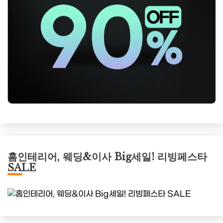
홈인테리어, 웨딩&이사 Big세일! 리빙페스타
SALE