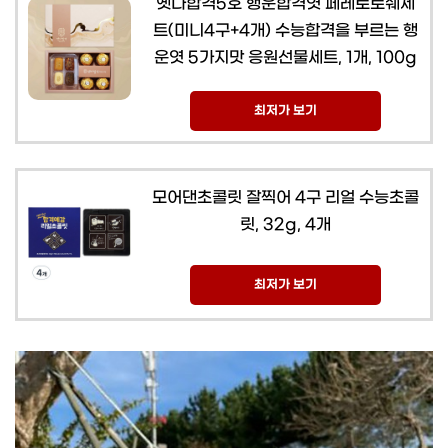
옛다합격5호 행운합격엿 페레로로쉐세
트(미니4구+4개) 수능합격을 부르는 행
운엿 5가지맛 응원선물세트, 1개, 100g
최저가 보기
모어댄초콜릿 잘찍어 4구 리얼 수능초콜
릿, 32g, 4개
최저가 보기