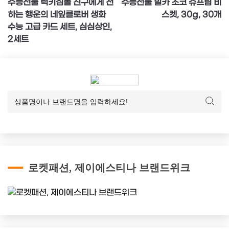
수능선물 럭키심볼 친구에게 전
수능선물 밀카 초코 슈프림 비
탐
하는 행운의 네잎클로버 생화
스켓, 30g, 30개
색
수능 고급 카드 세트, 심심상인,
2세트
로켓패션, 제이에스티나 브랜드위크