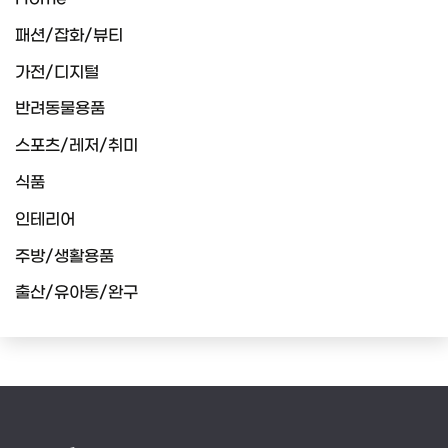
패션/잡화/뷰티
가전/디지털
반려동물용품
스포츠/레저/취미
식품
인테리어
주방/생활용품
출산/유아동/완구