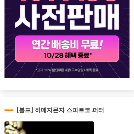
[블프] 히메지몬자 스파르코 퍼터