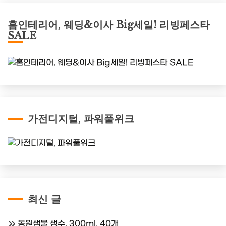
홈인테리어, 웨딩&이사 Big세일! 리빙페스타
SALE
가전디지털, 파워풀위크
최신 글
동원샘물 생수, 300ml, 40개