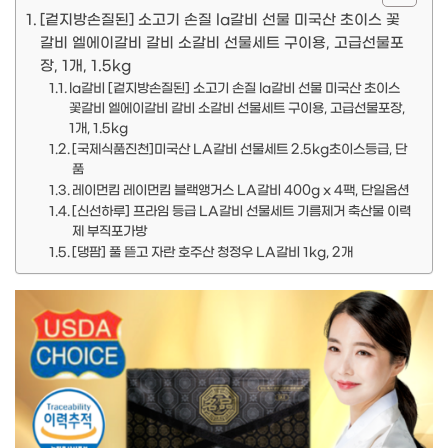
[겉지방손질된] 소고기 손질 la갈비 선물 미국산 초이스 꽃
갈비 엘에이갈비 갈비 소갈비 선물세트 구이용, 고급선물포
장, 1개, 1.5kg
la갈비 [겉지방손질된] 소고기 손질 la갈비 선물 미국산 초이스
꽃갈비 엘에이갈비 갈비 소갈비 선물세트 구이용, 고급선물포장,
1개, 1.5kg
[국제식품진천]미국산 LA갈비 선물세트 2.5kg초이스등급, 단
품
레이먼킴 레이먼킴 블랙앵거스 LA갈비 400g x 4팩, 단일옵션
[신선하루] 프라임 등급 LA갈비 선물세트 기름제거 축산물 이력
제 부직포가방
[댕팜] 풀 뜯고 자란 호주산 청정우 LA갈비 1kg, 2개