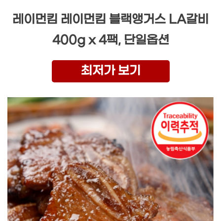
레이먼킴 레이먼킴 블랙앵거스 LA갈비
400g x 4팩, 단일옵션
최저가 보기