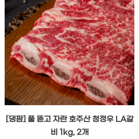
[댕팜] 풀 뜯고 자란 호주산 청정우 LA갈
비 1kg, 2개