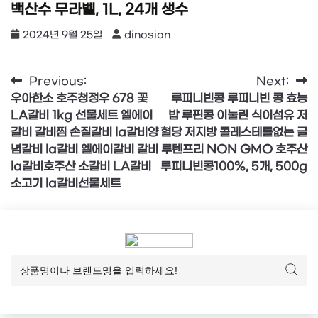
백산수 무라벨, 1L, 24개 생수
2024년 9월 25일
dinosion
글
Previous:
Next:
우아한소 호주청정우 678 꽃
루피니빈콩 루피니빈 콩 효능
탐
LA갈비 1kg 선물세트 엘에이
밥 루핀콩 이눌린 식이섬유 저
색
갈비 갈비찜 손질갈비 la갈비양
혈당 저지방 콜레스테롤없는 글
념갈비 la갈비 엘에이갈비 갈비
루텐프리 NON GMO 호주산
la갈비호주산 소갈비 LA갈비
루피니빈콩100%, 5개, 500g
소고기 la갈비선물세트