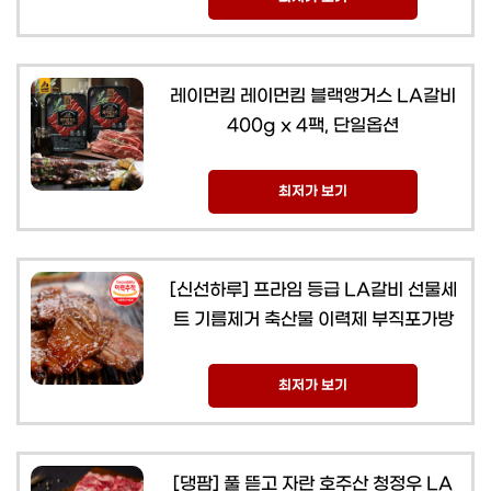
레이먼킴 레이먼킴 블랙앵거스 LA갈비
400g x 4팩, 단일옵션
최저가 보기
[신선하루] 프라임 등급 LA갈비 선물세
트 기름제거 축산물 이력제 부직포가방
최저가 보기
[댕팜] 풀 뜯고 자란 호주산 청정우 LA