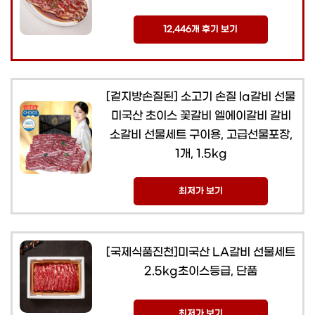
12,446개 후기 보기
[겉지방손질된] 소고기 손질 la갈비 선물
미국산 초이스 꽃갈비 엘에이갈비 갈비
소갈비 선물세트 구이용, 고급선물포장,
1개, 1.5kg
최저가 보기
[국제식품진천]미국산 LA갈비 선물세트
2.5kg초이스등급, 단품
최저가 보기