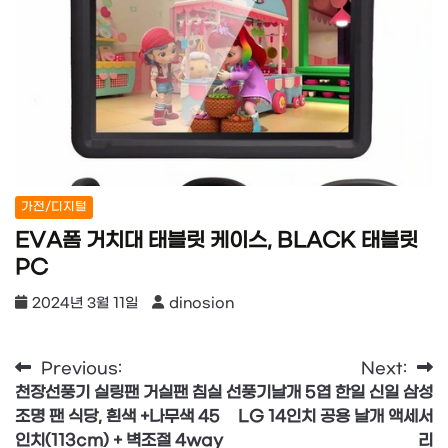
가전/디지털
EVA폼 거치대 태블릿 케이스, BLACK 태블릿
PC
2024년 3월 11일
dinosion
글
Previous:
Next:
천장선풍기 실링팬 거실팬 침실
선풍기날개 5엽 한일 신일 삼성
탐
조명 팬 식당, 흰색 +나무색 45
LG 14인치 공용 날개 액세서
색
인치(113cm) + 벽조절 4way
리