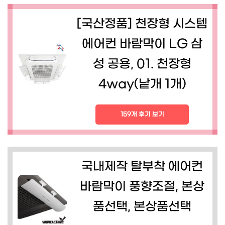
[국산정품] 천장형 시스템
에어컨 바람막이 LG 삼
성 공용, 01. 천장형
4way(낱개 1개)
159개 후기 보기
국내제작 탈부착 에어컨
바람막이 풍향조절, 본상
품선택, 본상품선택