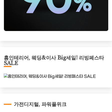
홈인테리어, 웨딩&이사 Big세일! 리빙페스타
SALE
가전디지털, 파워풀위크