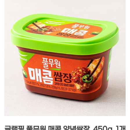
글램핑 풀무원 매콤 양념쌈장, 450g, 1개