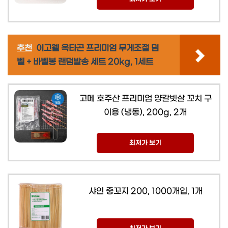
추천
이고웰 옥타곤 프리미엄 무게조절 덤
벨 + 바벨봉 랜덤발송 세트 20kg, 1세트
고메 호주산 프리미엄 양갈빗살 꼬치 구
이용 (냉동), 200g, 2개
최저가 보기
샤인 중꼬지 200, 1000개입, 1개