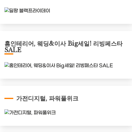
홈인테리어, 웨딩&이사 Big세일! 리빙페스타
SALE
가전디지털, 파워풀위크