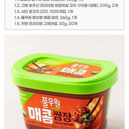
고메 호주산 프리미엄 양갈빗살 꼬치 구이용 (냉동), 200g, 2개
샤인 중꼬지 200, 1000개입, 1개
풀무원 튜브형 매콤 쌈장, 360g, 1개
카엔 프리미엄 고체연료, 30g, 20개