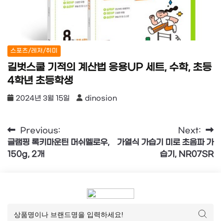
스포츠/레저/취미
길벗스쿨 기적의 계산법 응용UP 세트, 수학, 초등
4학년 초등학생
2024년 3월 15일
dinosion
글
Previous:
Next:
글램핑 록키마운틴 머쉬멜로우,
가열식 가습기 미로 초음파 가
탐
150g, 2개
습기, NR07SR
색