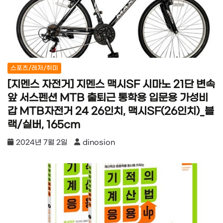
스포츠/레저/취미
[지멘스 자전거] 지멘스 맥시SF 시마노 21단 변속
앞 서스펜션 MTB 출퇴근 통학용 입문용 가성비
갑 MTB자전거 24 26인치, 맥시SF(26인치)_블
랙/실버, 165cm
2024년 7월 2일
dinosion