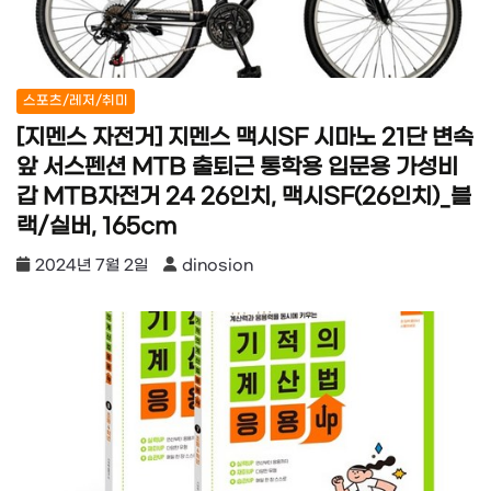
스포츠/레저/취미
[지멘스 자전거] 지멘스 맥시SF 시마노 21단 변속
앞 서스펜션 MTB 출퇴근 통학용 입문용 가성비
갑 MTB자전거 24 26인치, 맥시SF(26인치)_블
랙/실버, 165cm
2024년 7월 2일
dinosion