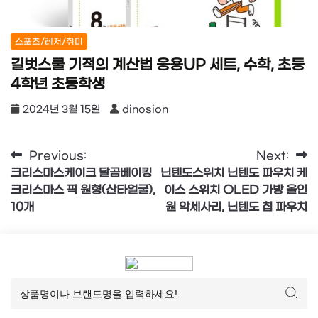
스포츠/레저/취미
길벗스쿨 기적의 계산법 응용UP 세트, 수학, 초등
4학년 초등학생
2024년 3월 15일
dinosion
글
Previous:
Next:
크리스마스케이크 달곰베이킹
닌텐도스위치 닌텐도 파우치 케
탐
크리스마스 픽 원형(산타얼굴),
이스 스위치 OLED 가방 올인
색
10개
원 악세사리, 닌텐도 칩 파우치