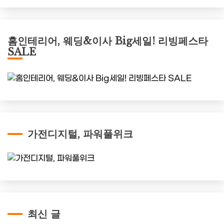
홈인테리어, 웨딩&이사 Big세일! 리빙페스타
SALE
가전디지털, 파워풀위크
최신 글