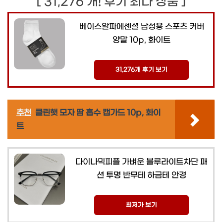
[ 31,276 개! 후기 최다 상품 ]
베이스알파에센셜 남성용 스포츠 커버
양말 10p, 화이트
31,276개 후기 보기
추천
클린햇 모자 땀 흡수 캡가드 10p, 화이
트
다이나믹피플 가벼운 블루라이트차단 패
션 투명 반무테 하금테 안경
최저가 보기