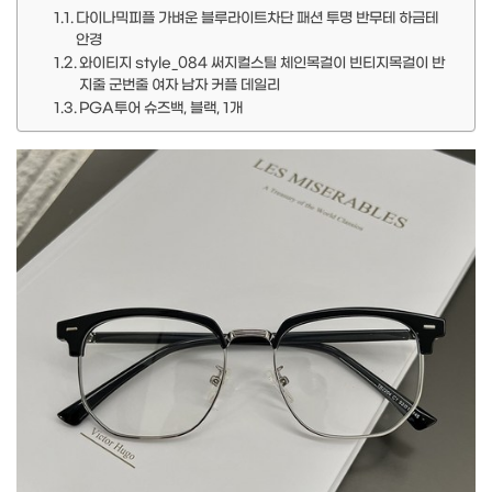
다이나믹피플 가벼운 블루라이트차단 패션 투명 반무테 하금테
안경
와이티지 style_084 써지컬스틸 체인목걸이 빈티지목걸이 반
지줄 군번줄 여자 남자 커플 데일리
PGA투어 슈즈백, 블랙, 1개