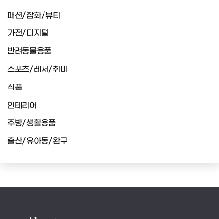
패션/잡화/뷰티
가전/디지털
반려동물용품
스포츠/레저/취미
식품
인테리어
주방/생활용품
출산/유아동/완구