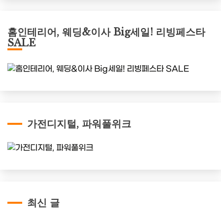
홈인테리어, 웨딩&이사 Big세일! 리빙페스타
SALE
가전디지털, 파워풀위크
최신 글