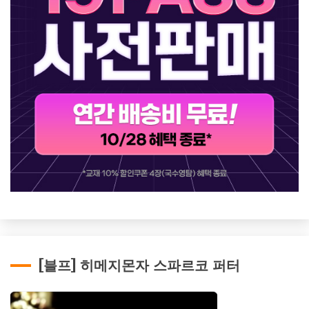
[블프] 히메지몬자 스파르코 퍼터