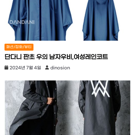
패션/잡화/뷰티
단다니 판초 우의 남자우비,여성레인코트
2024년 7월 4일
dinosion