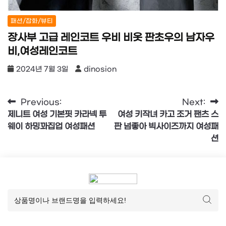
패션/잡화/뷰티
장사부 고급 레인코트 우비 비옷 판초우의 남자우
비,여성레인코트
2024년 7월 3일
dinosion
글
Previous:
Next:
제니트 여성 기본핏 카라넥 투
여성 키작녀 카고 조거 팬츠 스
탐
웨이 하밍꽈집업 여성패션
판 넘좋아 빅사이즈까지 여성패
색
션