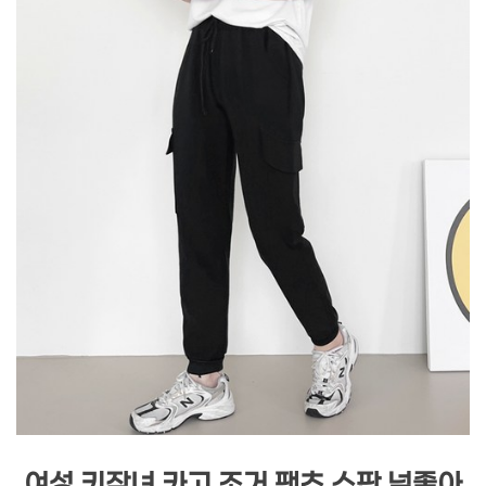
여성 키작녀 카고 조거 팬츠 스판 넘좋아