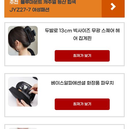
추천
블루마운트 캐주얼 등산 힙색
JYZ27-7 여성패션
두발로 13cm 빅사이즈 무광 스퀘어 헤
어 집게핀
최저가 보기
베이스알파에센셜 화장품 파우치
최저가 보기