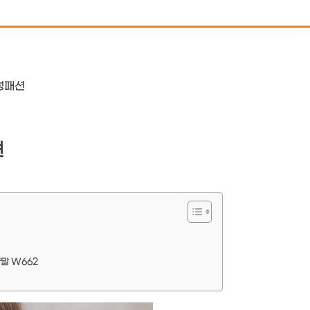
성패션
션
양말 W662