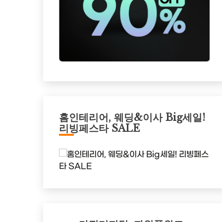
홈인테리어, 웨딩&이사 Big세일!
리빙페스타 SALE