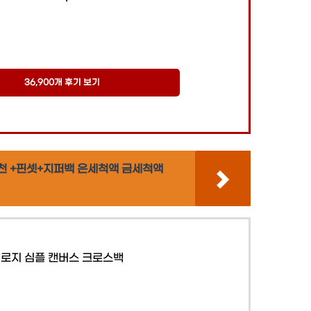
36,900개 후기 보기
택천 +핀셋+지퍼백 은세척액 금세척액
로지 심플 캔버스 크로스백