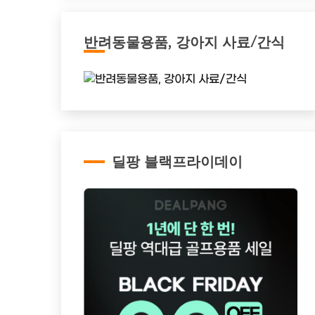
반려동물용품, 강아지 사료/간식
딜팡 블랙프라이데이