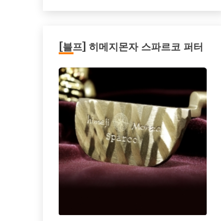
[블프] 히메지몬자 스파르코 퍼터