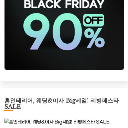
홈인테리어, 웨딩&이사 Big세일! 리빙페스타
SALE