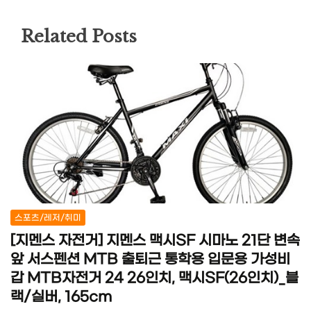
Related Posts
스포츠/레저/취미
[지멘스 자전거] 지멘스 맥시SF 시마노 21단 변속
앞 서스펜션 MTB 출퇴근 통학용 입문용 가성비
갑 MTB자전거 24 26인치, 맥시SF(26인치)_블
랙/실버, 165cm