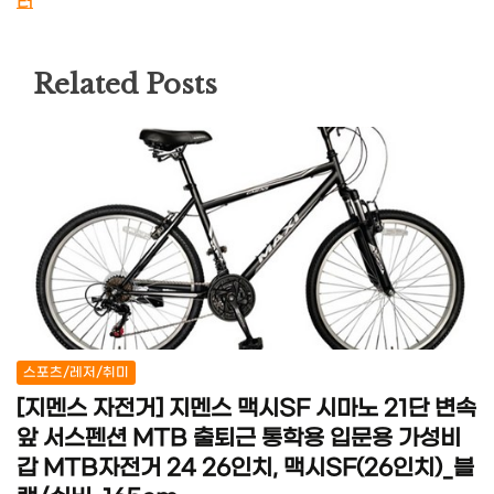
터
Related Posts
스포츠/레저/취미
[지멘스 자전거] 지멘스 맥시SF 시마노 21단 변속
앞 서스펜션 MTB 출퇴근 통학용 입문용 가성비
갑 MTB자전거 24 26인치, 맥시SF(26인치)_블