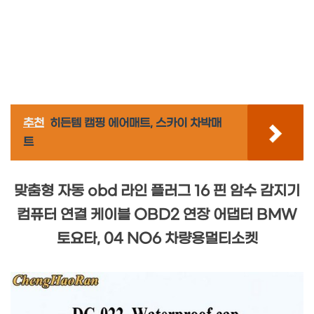
추천
히든템 캠핑 에어매트, 스카이 차박매
트
맞춤형 자동 obd 라인 플러그 16 핀 암수 감지기
컴퓨터 연결 케이블 OBD2 연장 어댑터 BMW
토요타, 04 NO6 차량용멀티소켓