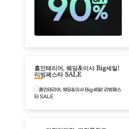
홈인테리어, 웨딩&이사 Big세일!
리빙페스타 SALE