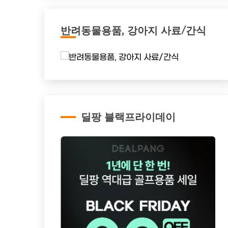
반려동물용품, 강아지 사료/간식
딜팡 블랙프라이데이