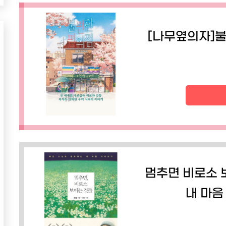
[나무옆의자]불
멈추면 비로소 
내 마음