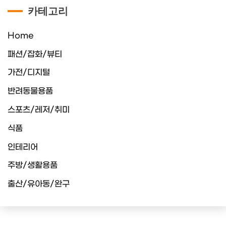
카테고리
Home
패션/잡화/뷰티
가전/디지털
반려동물용품
스포츠/레저/취미
식품
인테리어
주방/생활용품
출산/유아동/완구