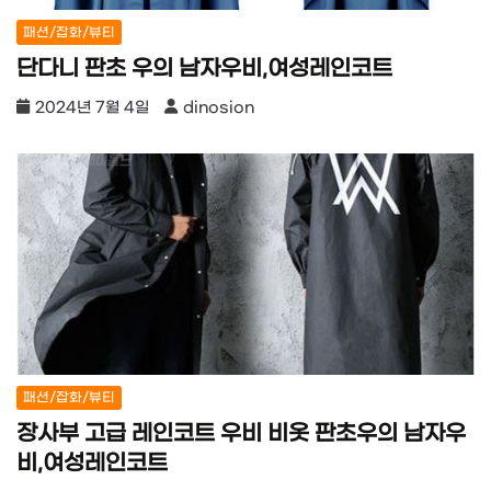
패션/잡화/뷰티
단다니 판초 우의 남자우비,여성레인코트
2024년 7월 4일
dinosion
패션/잡화/뷰티
장사부 고급 레인코트 우비 비옷 판초우의 남자우
비,여성레인코트