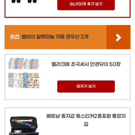
36,900개 후기 보기
추천
엠브이 알루미늄 자동 장우산 2개
멜라크메 초극세사 안경닦이 50장
최저가 보기
베트남 동지갑 동스티커2종포함 통장지
갑