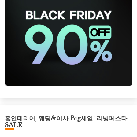
홈인테리어, 웨딩&이사 Big세일! 리빙페스타
SALE