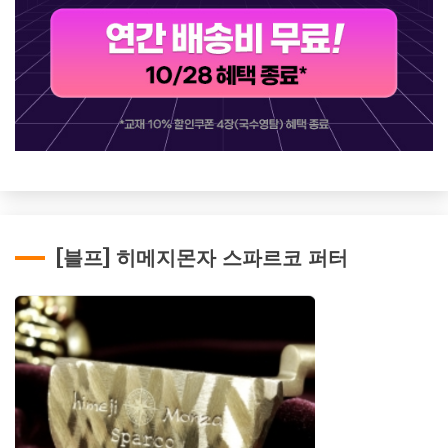
[블프] 히메지몬자 스파르코 퍼터