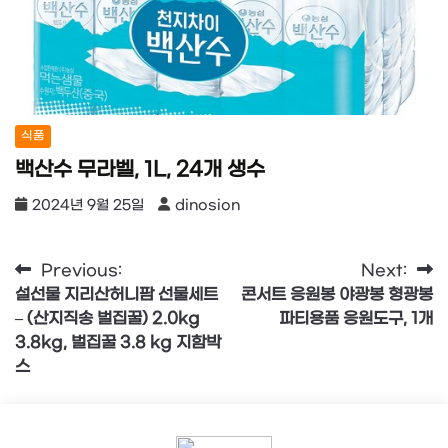
식품
백산수 무라벨, 1L, 24개 생수
2024년 9월 25일
dinosion
글
Previous:
Next:
설선물 지리산허니팜 선물세트
콘서트 응원봉 야광봉 형광봉
탐
– (산지직송 벌집꿀) 2.0kg
파티용품 응원도구, 1개
색
3.8kg, 벌집꿀 3.8 kg 지함박
스