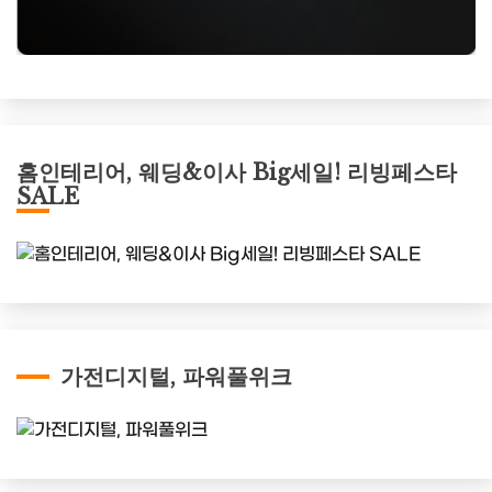
홈인테리어, 웨딩&이사 Big세일! 리빙페스타
SALE
가전디지털, 파워풀위크