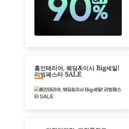
홈인테리어, 웨딩&이사 Big세일!
리빙페스타 SALE