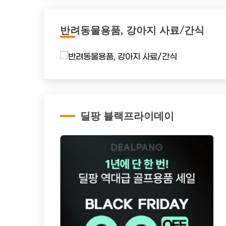
반려동물용품, 강아지 사료/간식
딜팡 블랙프라이데이