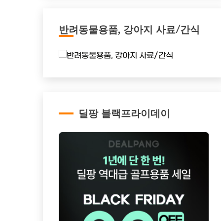
반려동물용품, 강아지 사료/간식
딜팡 블랙프라이데이