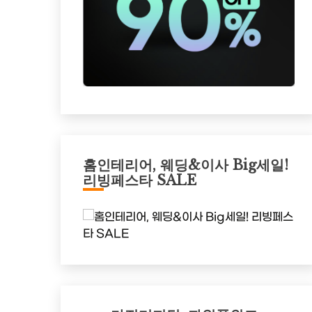
홈인테리어, 웨딩&이사 Big세일!
리빙페스타 SALE