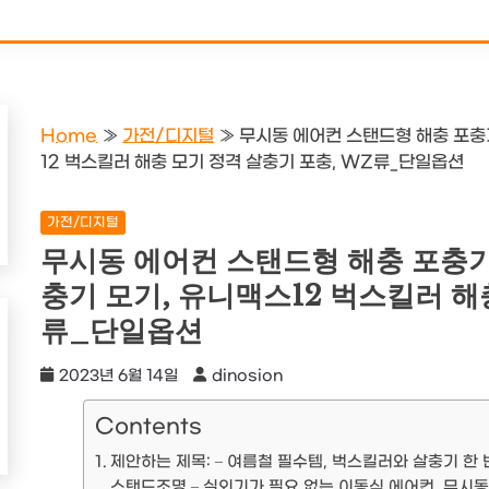
Home
»
가전/디지털
»
무시동 에어컨 스탠드형 해충 포충
12 벅스킬러 해충 모기 정격 살충기 포충, WZ류_단일옵션
가전/디지털
무시동 에어컨 스탠드형 해충 포충기
충기 모기, 유니맥스12 벅스킬러 해
류_단일옵션
2023년 6월 14일
dinosion
Contents
제안하는 제목: – 여름철 필수템, 벅스킬러와 살충기 한 번
스탠드조명 – 실외기가 필요 없는 이동식 에어컨, 무시