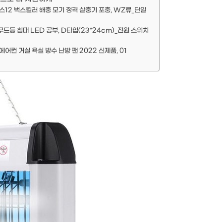
스12 벅스킬러 해충 모기 정격 살충기 포충, WZ류_단일
등 침대 LED 공부, D타입(23*24cm)_전원 스위치
컨 거실 욕실 방수 난방 팬 2022 신제품, 01