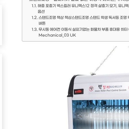
해충 포충기 벅스킬러 유니맥스12 정격 살충기 모기, 유니맥
옵션
스탠드조명 책상 책상스탠드조명 스탠드 학생 독서등 조명 무드
버튼
무시동 에어컨 이동식 실외기없는 화물차 부품 휴대용 히터 에어
Mechanical_03 UK