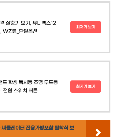
격 살충기 모기, 유니맥스12
최저가 보기
, WZ류_단일옵션
드 학생 독서등 조명 무드등
최저가 보기
m)_전원 스위치 버튼
용 써큘레이터 전용가방포함 탈착식 보