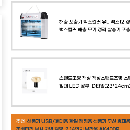
해충 포충기 벅스킬러 유니맥스12 정
벅스킬러 해충 모기 정격 살충기 포충
스탠드조명 책상 책상스탠드조명 스탠
침대 LED 공부, D타입(23*24c
추천
선풍기 USB/휴대용 한일 캠핑용 선풍기 무선 휴대
조배터리 낚시 차박 캠핑, 2.14인치 브라운 AK400P