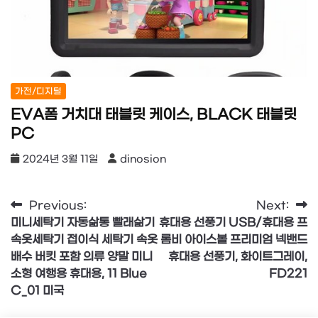
가전/디지털
EVA폼 거치대 태블릿 케이스, BLACK 태블릿
PC
2024년 3월 11일
dinosion
글
Previous:
Next:
미니세탁기 자동삶통 빨래삶기
휴대용 선풍기 USB/휴대용 프
탐
속옷세탁기 접이식 세탁기 속옷
롬비 아이스볼 프리미엄 넥밴드
색
배수 버킷 포함 의류 양말 미니
휴대용 선풍기, 화이트그레이,
소형 여행용 휴대용, 11 Blue
FD221
C_01 미국