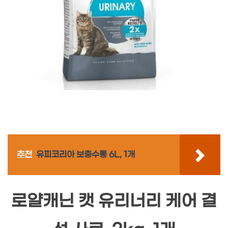
추천
유피코리아 보충수통 6L, 1개
로얄캐닌 캣 유리너리 케어 결