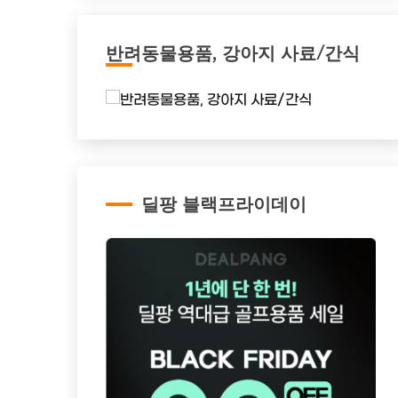
반려동물용품, 강아지 사료/간식
딜팡 블랙프라이데이