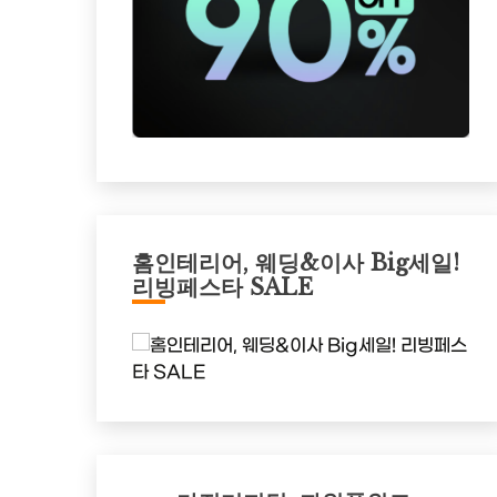
홈인테리어, 웨딩&이사 Big세일!
리빙페스타 SALE