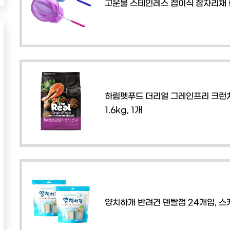
고운물 스테인레스 접이식 잠자리채 랜
하림펫푸드 더리얼 그레인프리 크런치 
1.6kg, 1개
양치하개 반려견 덴탈껌 24개입, 스