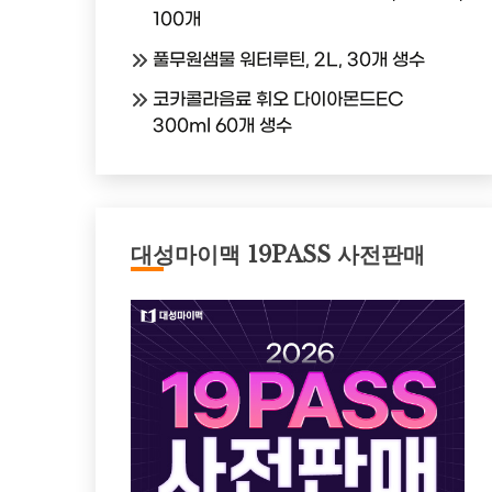
100개
풀무원샘물 워터루틴, 2L, 30개 생수
코카콜라음료 휘오 다이아몬드EC
300ml 60개 생수
대성마이맥 19PASS 사전판매