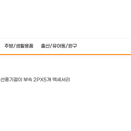
주방/생활용품
출산/유아동/완구
 선풍기걸이 부속 2PX5개 액세서리