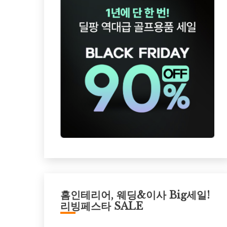
홈인테리어, 웨딩&이사 Big세일!
리빙페스타 SALE