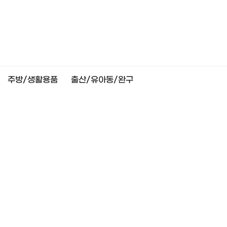
주방/생활용품
출산/유아동/완구