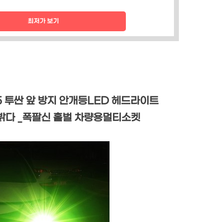
최저가 보기
25 투싼 앞 방지 안개등LED 헤드라이트
드 밝다 _폭팔신 홑벌 차량용멀티소켓