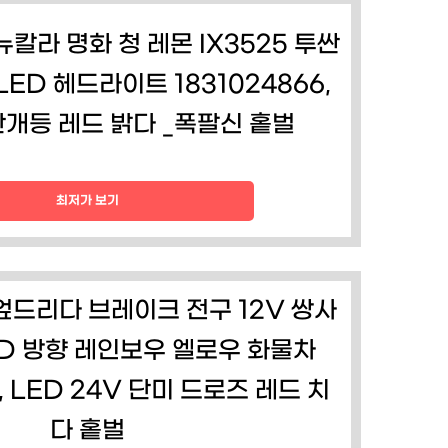
뉴칼라 명화 청 레몬 IX3525 투싼
ED 헤드라이트 1831024866,
안개등 레드 밝다 _폭팔신 홑벌
최저가 보기
 엎드리다 브레이크 전구 12V 쌍사
ED 방향 레인보우 엘로우 화물차
7, LED 24V 단미 드로즈 레드 치
다 홑벌