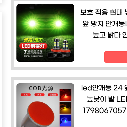
보호 적용 현대 
앞 방지 안개등L
높고 밝다 
led안개등 24
높낮이 발 L
179806705