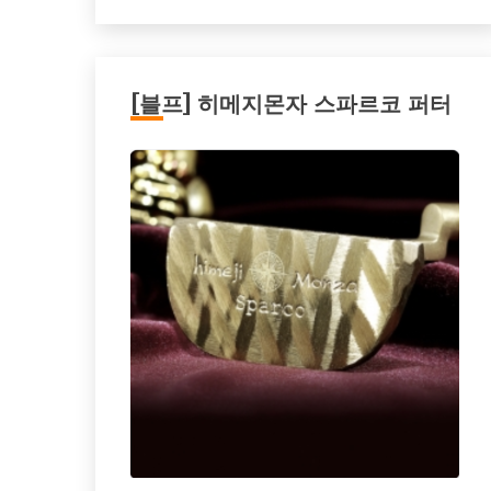
[블프] 히메지몬자 스파르코 퍼터