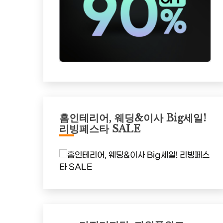
홈인테리어, 웨딩&이사 Big세일!
리빙페스타 SALE