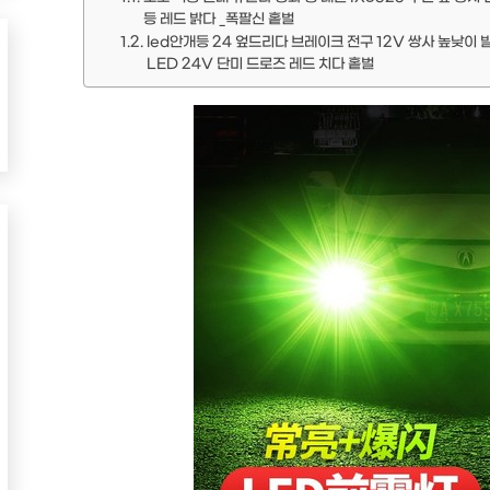
등 레드 밝다 _폭팔신 홑벌
led안개등 24 엎드리다 브레이크 전구 12V 쌍사 높낮이 발
LED 24V 단미 드로즈 레드 치다 홑벌