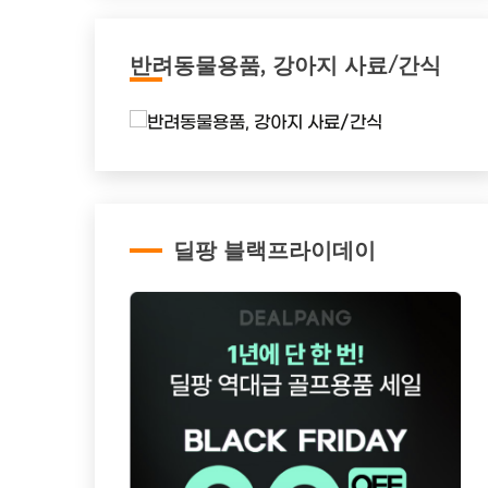
반려동물용품, 강아지 사료/간식
딜팡 블랙프라이데이