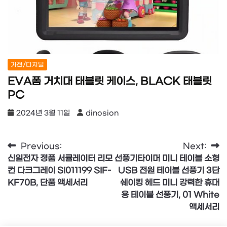
가전/디지털
EVA폼 거치대 태블릿 케이스, BLACK 태블릿
PC
2024년 3월 11일
dinosion
글
Previous:
Next:
신일전자 정품 서큘레이터 리모
선풍기타이머 미니 테이블 소형
탐
컨 다크그레이 SI011199 SIF-
USB 전원 테이블 선풍기 3단
색
KF70B, 단품 액세서리
쉐이킹 헤드 미니 강력한 휴대
용 테이블 선풍기, 01 White
액세서리