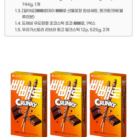
744g, 1개
[달아요]빼빼로데이 빼빼로 선물포장 완성세트, 핑크핑크해(블
루리본)
도채비 우도땅콩 초코스틱 초코 빼빼로, 1박스
우리가스토리 리브라 핑고 밀크스틱 12p, 525g, 2개