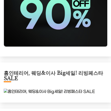
홈인테리어, 웨딩&이사 Big세일! 리빙페스타
SALE