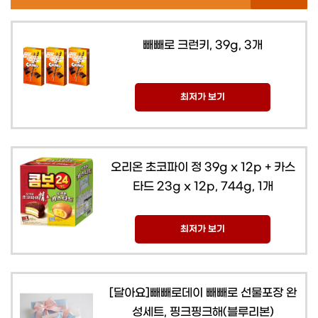
빼빼로 크런키, 39g, 3개
최저가 보기
오리온 초코파이 정 39g x 12p + 카스
타드 23g x 12p, 744g, 1개
최저가 보기
[달아요]빼빼로데이 빼빼로 선물포장 완
성세트, 핑크핑크해(블루리본)