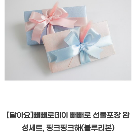
[달아요]빼빼로데이 빼빼로 선물포장 완
성세트, 핑크핑크해(블루리본)