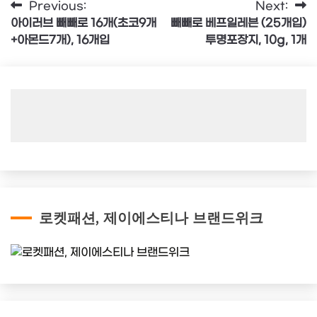
글
Previous:
Next:
아이러브 빼빼로 16개(초코9개
빼빼로 베프일레븐 (25개입)
탐
+아몬드7개), 16개입
투명포장지, 10g, 1개
색
로켓패션, 제이에스티나 브랜드위크