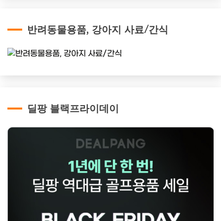
반려동물용품, 강아지 사료/간식
딜팡 블랙프라이데이