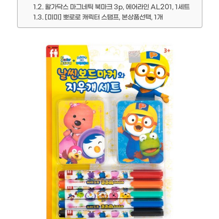
왈가닥스 마그네틱 북마크 3p, 에어라인 AL201, 1세트
[미미] 뽀로로 캐릭터 스탬프, 본상품선택, 1개