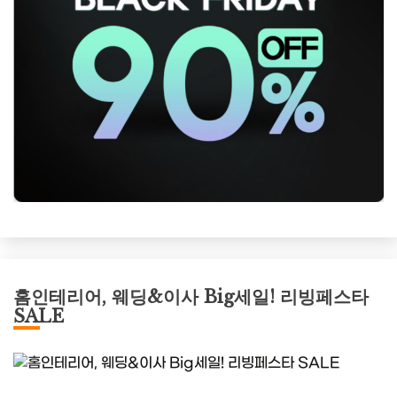
홈인테리어, 웨딩&이사 Big세일! 리빙페스타
SALE