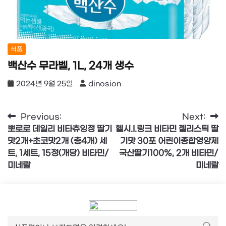
식품
백산수 무라벨, 1L, 24개 생수
2024년 9월 25일
dinosion
글
Previous:
Next:
뽀로로 데일리 비타츄잉정 딸기
헬시.I.링크 비타민 젤리스틱 딸
탐
맛2개+초코맛2개 (총4개) 세
기맛 30포 어린이종합영양제
색
트, 1세트, 15정(개당) 비타민/
국산딸기100%, 2개 비타민/
미네랄
미네랄