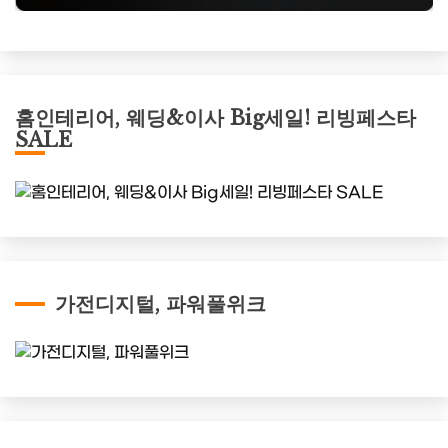
홈인테리어, 웨딩&이사 Big세일! 리빙페스타
SALE
가전디지털, 파워풀위크