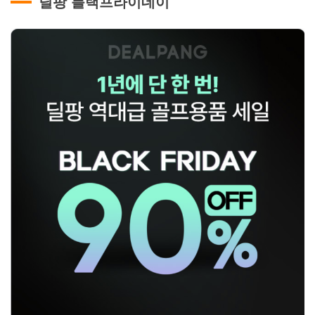
딜팡 블랙프라이데이