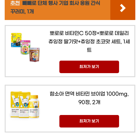
추천
빼빼로 단체 행사 기업 회사 응원 간식
꾸러미, 1개
뽀로로 비타민C 50정+뽀로로 데일리
츄잉정 딸기맛+츄잉정 초코맛 세트, 1세
트
최저가 보기
함소아 면역 비타민 브이업 1000mg,
90정, 2개
최저가 보기