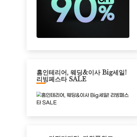
홈인테리어, 웨딩&이사 Big세일!
리빙페스타 SALE