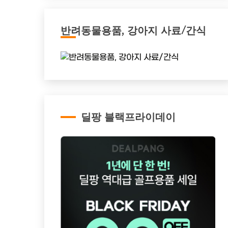
반려동물용품, 강아지 사료/간식
딜팡 블랙프라이데이