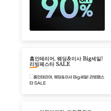
홈인테리어, 웨딩&이사 Big세일!
리빙페스타 SALE