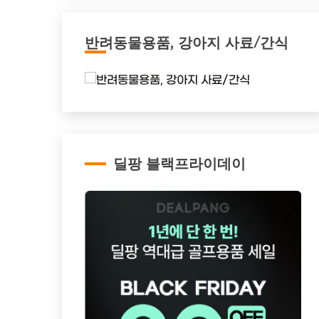
반려동물용품, 강아지 사료/간식
딜팡 블랙프라이데이