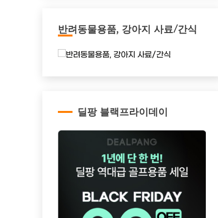
반려동물용품, 강아지 사료/간식
딜팡 블랙프라이데이