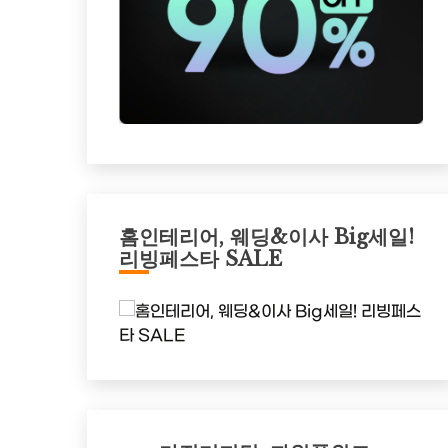
홈인테리어, 웨딩&이사 Big세일!
리빙페스타 SALE