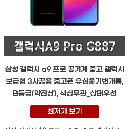
삼성 갤럭시 a9 프로 공기계 중고 갤럭시
보급형 3사공용 중고폰 유심옮기변개통,
B등급(약잔상), 색상무관_상태우선
최저가 보기