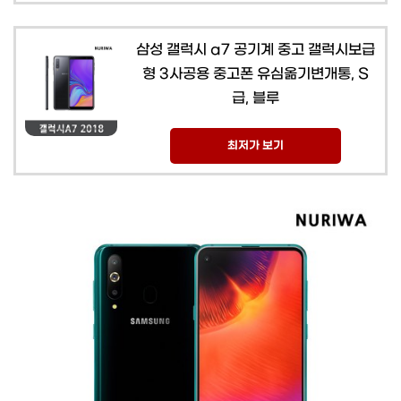
삼성 갤럭시 a7 공기계 중고 갤럭시보급
형 3사공용 중고폰 유심옮기변개통, S
급, 블루
최저가 보기