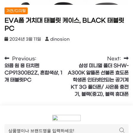
가전/디지털
EVA폼 거치대 태블릿 케이스, BLACK 태블릿
PC
2024년 3월 11일
dinosion
글
Previous:
Next:
와콤 원 용 터치펜
삼성 미니멀 폴더 SHW-
탐
CP91300B2Z, 혼합색상, 1
A300K 알뜰폰 선불폰 효도폰
색
개 태블릿PC
학생폰 인터넷안되는 공기계
KT 3G 폴더폰/ 사은품 충전
기, 블랙(중고), 블랙 휴대폰