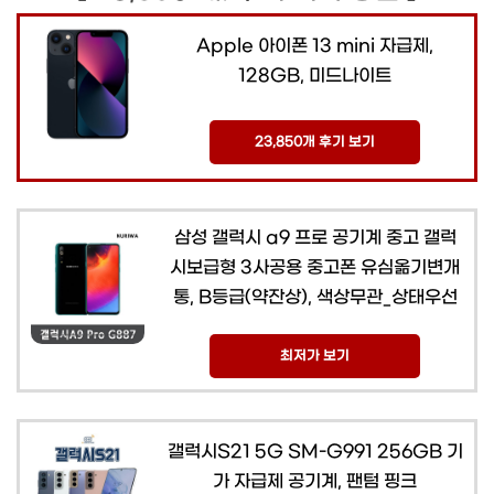
Apple 아이폰 13 mini 자급제,
128GB, 미드나이트
23,850개 후기 보기
삼성 갤럭시 a9 프로 공기계 중고 갤럭
시보급형 3사공용 중고폰 유심옮기변개
통, B등급(약잔상), 색상무관_상태우선
최저가 보기
갤럭시S21 5G SM-G991 256GB 기
가 자급제 공기계, 팬텀 핑크