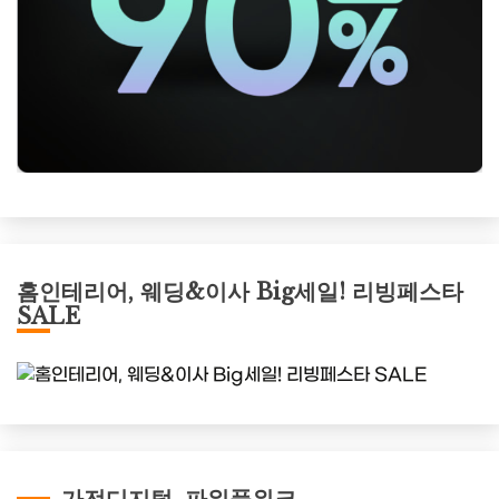
홈인테리어, 웨딩&이사 Big세일! 리빙페스타
SALE
가전디지털, 파워풀위크