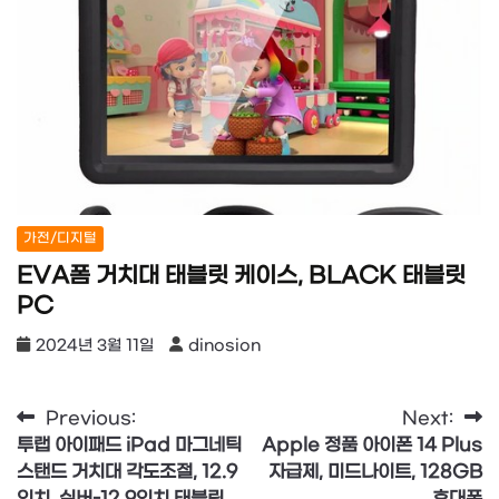
가전/디지털
EVA폼 거치대 태블릿 케이스, BLACK 태블릿
PC
2024년 3월 11일
dinosion
글
Previous:
Next:
투랩 아이패드 iPad 마그네틱
Apple 정품 아이폰 14 Plus
탐
스탠드 거치대 각도조절, 12.9
자급제, 미드나이트, 128GB
인치, 실버-12.9인치 태블릿
휴대폰