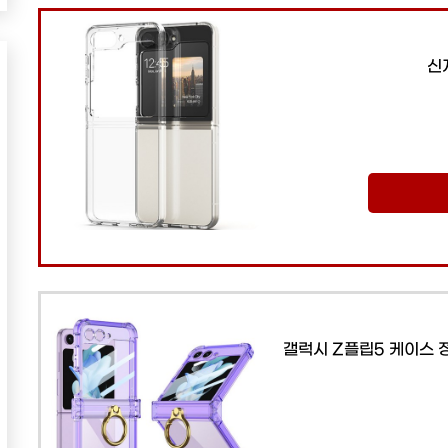
신
갤럭시 Z플립5 케이스 