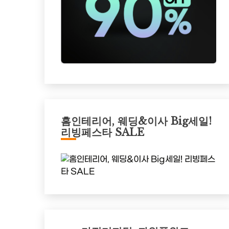
홈인테리어, 웨딩&이사 Big세일!
리빙페스타 SALE