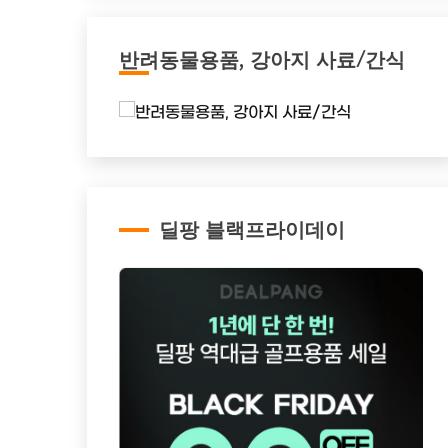
반려동물용품, 강아지 사료/간식
딜팡 블랙프라이데이