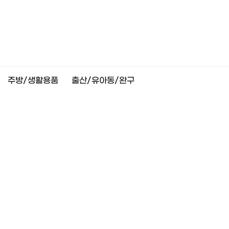
주방/생활용품
출산/유아동/완구