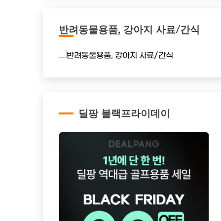
반려동물용품, 강아지 사료/간식
딜팡 블랙프라이데이