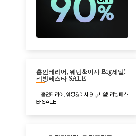
홈인테리어, 웨딩&이사 Big세일!
리빙페스타 SALE