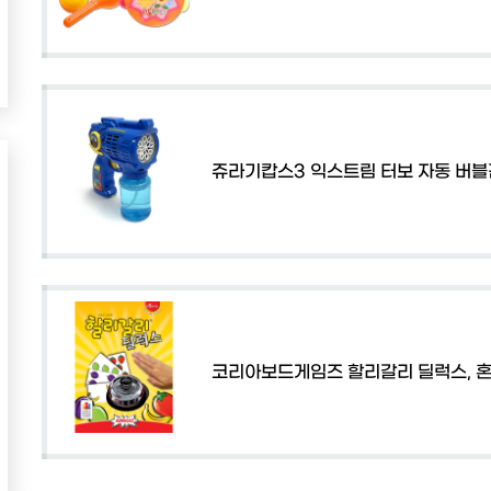
쥬라기캅스3 익스트림 터보 자동 버블
코리아보드게임즈 할리갈리 딜럭스, 혼