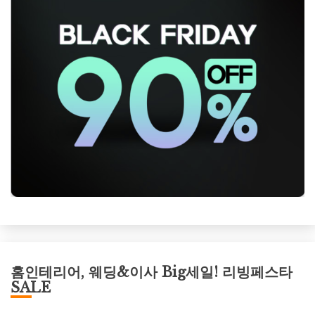
홈인테리어, 웨딩&이사 Big세일! 리빙페스타
SALE