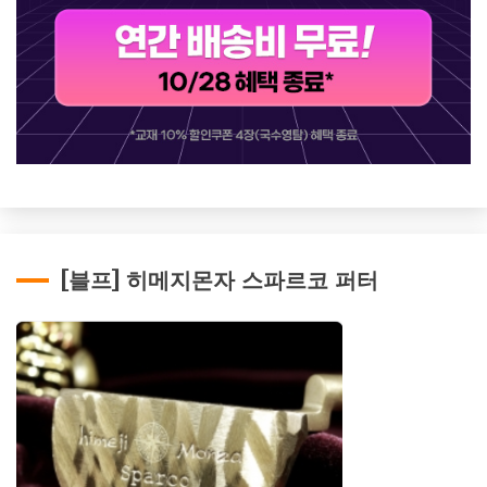
[블프] 히메지몬자 스파르코 퍼터