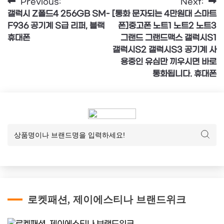
글
Previous:
Next:
갤럭시 Z폴드4 256GB SM-
[통화 문자되는 4만원대 스마트
탐
F936 공기계 S급 리퍼, 블랙
폰]중고폰 노트1 노트2 노트3
색
휴대폰
그랜드 그랜드맥스 갤럭시S1
갤럭시S2 갤럭시S3 공기계 사
용중인 유심만 끼우시면 바로
통화됩니다. 휴대폰
로켓패션, 제이에스티나 브랜드위크