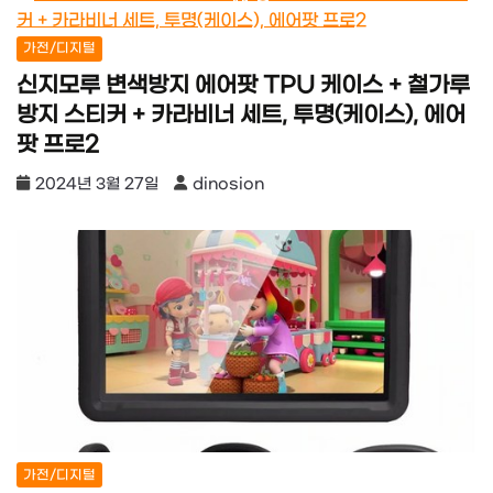
가전/디지털
신지모루 변색방지 에어팟 TPU 케이스 + 철가루
방지 스티커 + 카라비너 세트, 투명(케이스), 에어
팟 프로2
2024년 3월 27일
dinosion
가전/디지털