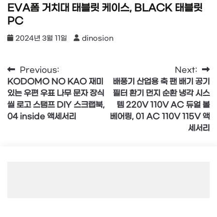
EVA폼 거치대 태블릿 케이스, BLACK 태블릿
PC
2024년 3월 11일
dinosion
글
Previous:
Next:
KODOMO NO KAO 재미
배풍기 산업용 축 팬 배기 공기
탐
있는 우편 우표 나무 문자 장식
필터 환기 먼지 순환 냉각 시스
색
씰 로고 스탬프 DIY 스크랩북,
템 220V 110V AC 듀얼 볼
04 inside 액세서리
베어링, 01 AC 110V 115V 액
세서리