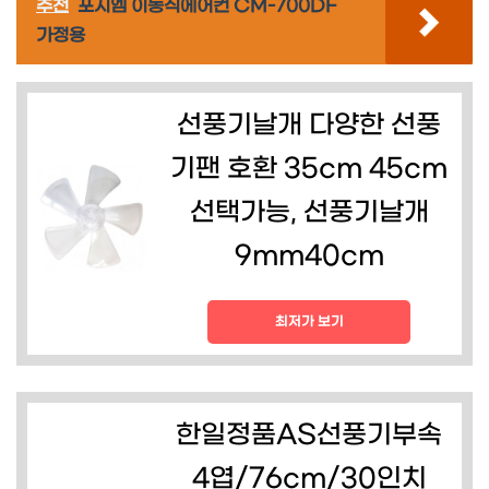
추천
포시엠 이동식에어컨 CM-700DF
가정용
선풍기날개 다양한 선풍
기팬 호환 35cm 45cm
선택가능, 선풍기날개
9mm40cm
최저가 보기
한일정품AS선풍기부속
4엽/76cm/30인치