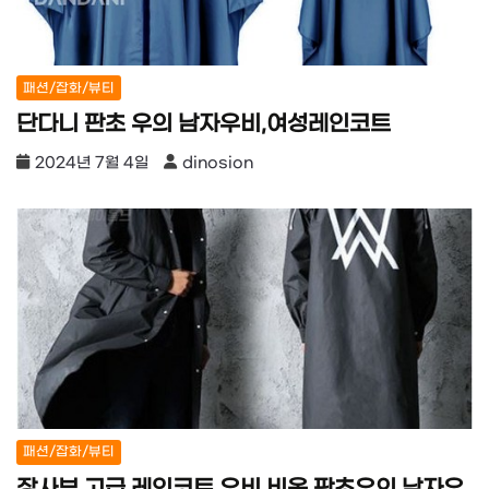
패션/잡화/뷰티
단다니 판초 우의 남자우비,여성레인코트
2024년 7월 4일
dinosion
패션/잡화/뷰티
장사부 고급 레인코트 우비 비옷 판초우의 남자우