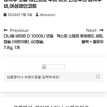
비,여성레인코트
2024년 7월 3일
dinosion
글
Previous:
Next:
다나음 비타민 D 1000IU 연질
엑스킹 스텝퍼 튜빙밴드 세트,
탐
캡슐 (어린이용), 60캡슐,
블랙 + 옐로우
색
7.8g, 1개