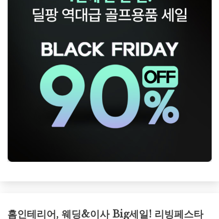
홈인테리어, 웨딩&이사 Big세일! 리빙페스타