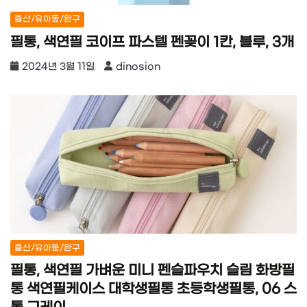
출산/유아동/완구
필통, 색연필 코이프 파스텔 펜꽂이 1칸, 블루, 3개
2024년 3월 11일
dinosion
출산/유아동/완구
필통, 색연필 가벼운 미니 펜슬파우치 슬림 화방필
통 색연필케이스 대학생필통 초등학생필통, 06 스