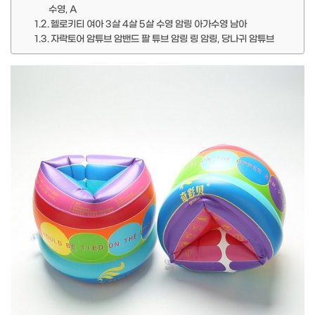
수영, A
헬로키티 여아 3살 4살 5살 수영 암링 아가수영 남아
자락토어 암튜브 암밴드 팔 튜브 암링 링 암링, 당나귀 암튜브