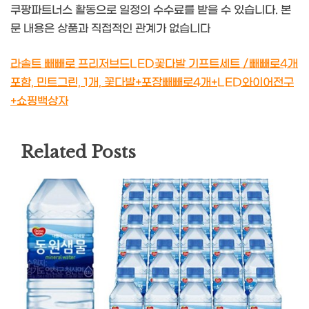
쿠팡파트너스 활동으로 일정의 수수료를 받을 수 있습니다. 본
문 내용은 상품과 직접적인 관계가 없습니다
라솔트 빼빼로 프리저브드LED꽃다발 기프트세트 /빼빼로4개
포함, 민트그린, 1개, 꽃다발+포장빼빼로4개+LED와이어전구
+쇼핑백상자
Related Posts