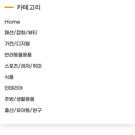
카테고리
Home
패션/잡화/뷰티
가전/디지털
반려동물용품
스포츠/레저/취미
식품
인테리어
주방/생활용품
출산/유아동/완구