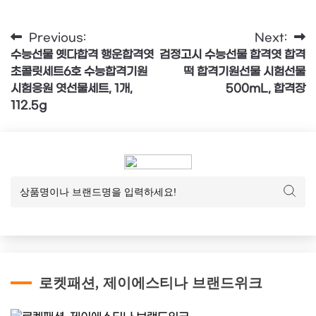
글
Previous:
Next:
수능선물 옛다합격 행운합격엿
검정고시 수능선물 합격엿 합격
탐
초콜릿세트6호 수능합격기원
떡 합격기원선물 시험선물
색
시험응원 엿선물세트, 1개,
500mL, 합격장
112.5g
로켓패션, 제이에스티나 브랜드위크