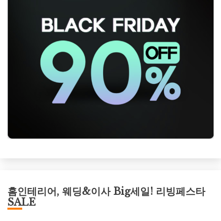
홈인테리어, 웨딩&이사 Big세일! 리빙페스타
SALE