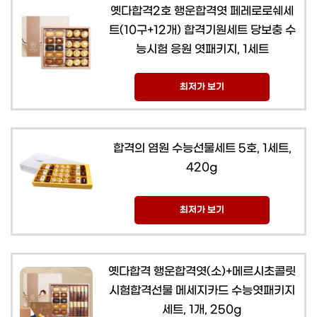
옛다합격2호 행운합격엿 페레로로쉐세
트(10구+12개) 합격기원세트 당보충 수
능시험 응원 엿패키지, 1세트
최저가 보기
합격의 염원 수능선물세트 5호, 1세트,
420g
최저가 보기
옛다합격 행운합격엿(소)+메르시초콜릿
시험합격선물 메세지카드 수능엿패키지
세트, 1개, 250g