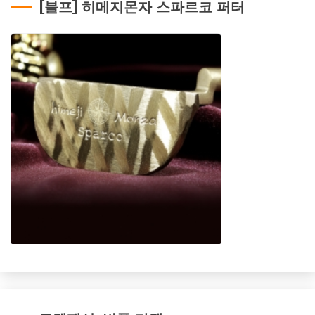
[블프] 히메지몬자 스파르코 퍼터