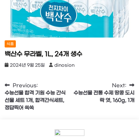
식품
백산수 무라벨, 1L, 24개 생수
2024년 9월 25일
dinosion
글
Previous:
Next:
수능선물 합격 기원 수능 간식
수능선물 전통 수제 땅콩 도시
탐
선물 세트 1개, 합격간식세트,
락 엿, 160g, 1개
색
정답찍어 쏙쏙