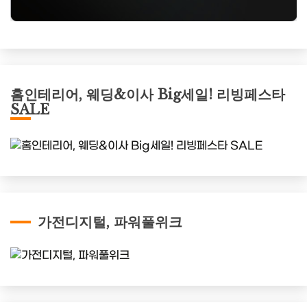
홈인테리어, 웨딩&이사 Big세일! 리빙페스타
SALE
가전디지털, 파워풀위크