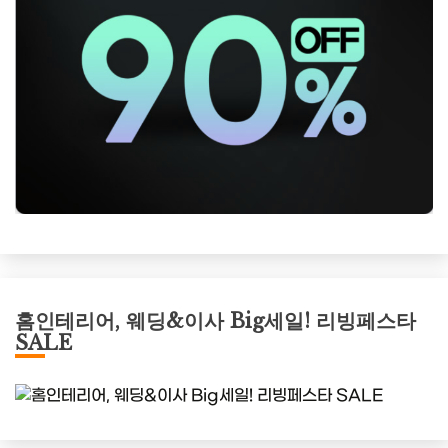
홈인테리어, 웨딩&이사 Big세일! 리빙페스타
SALE