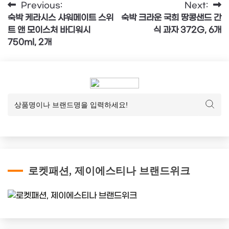
글
Previous:
Next:
숙박 케라시스 샤워메이트 스위
숙박 크라운 국희 땅콩샌드 간
탐
트 앤 모이스처 바디워시
식 과자 372G, 6개
색
750ml, 2개
로켓패션, 제이에스티나 브랜드위크