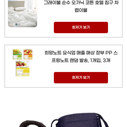
그래이불 순수 오가닉 코튼 호텔 침구 차
렵이불
최저가 보기
희망노트 요식업 매출 매상 장부 PP 스
프링노트 랜덤 발송, 1개입, 3개
최저가 보기