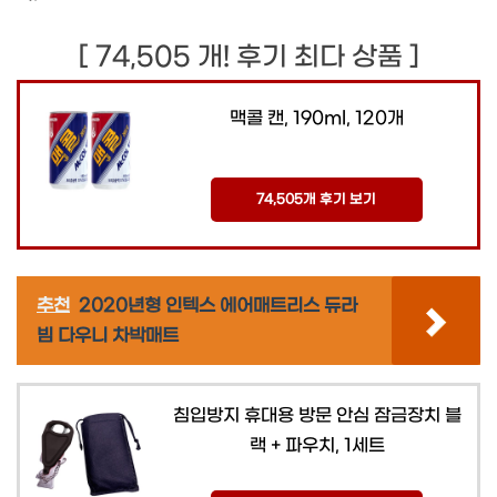
[ 74,505 개! 후기 최다 상품 ]
맥콜 캔, 190ml, 120개
74,505개 후기 보기
추천
2020년형 인텍스 에어매트리스 듀라
빔 다우니 차박매트
침입방지 휴대용 방문 안심 잠금장치 블
랙 + 파우치, 1세트