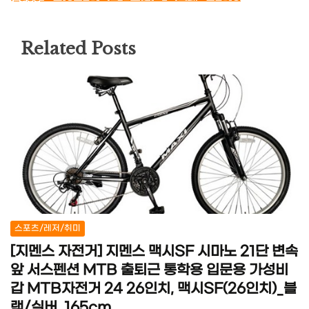
Related Posts
스포츠/레저/취미
[지멘스 자전거] 지멘스 맥시SF 시마노 21단 변속
앞 서스펜션 MTB 출퇴근 통학용 입문용 가성비
갑 MTB자전거 24 26인치, 맥시SF(26인치)_블
랙/실버, 165cm