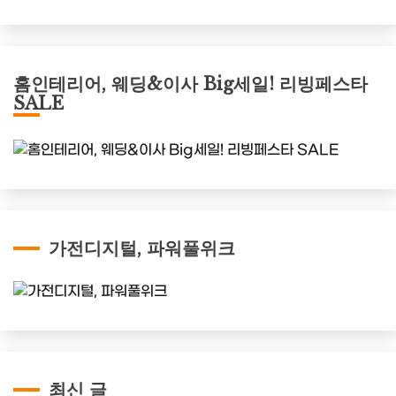
홈인테리어, 웨딩&이사 Big세일! 리빙페스타
SALE
가전디지털, 파워풀위크
최신 글