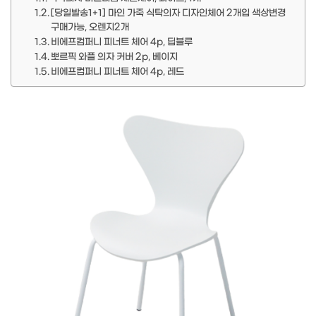
[당일발송1+1] 마인 가죽 식탁의자 디자인체어 2개입 색상변경
구매가능, 오렌지2개
비에프컴퍼니 피너트 체어 4p, 딥블루
뽀르픽 와플 의자 커버 2p, 베이지
비에프컴퍼니 피너트 체어 4p, 레드