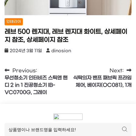
인테리어
레브 500 렌지대, 레브 렌지대 화이트, 상세페이
지 참조, 상세페이지 참조
2024년 3월 11일
dinosion
글
Previous:
Next:
무선청소기 인터비즈 스틱앤 핸
식탁의자 밴프 패브릭 프라임
탐
디 2 in 1 진공청소기 IB-
체어, 베이지(OC081), 1개
색
VC0700G, 그레이