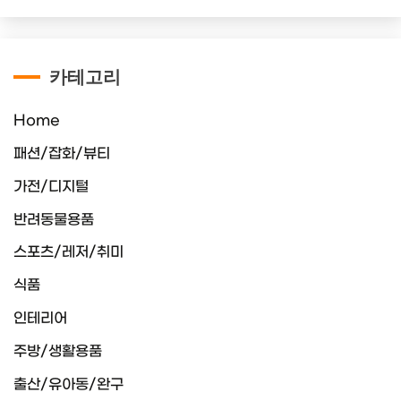
카테고리
Home
패션/잡화/뷰티
가전/디지털
반려동물용품
스포츠/레저/취미
식품
인테리어
주방/생활용품
출산/유아동/완구