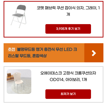
코멧 패브릭 쿠션 접이식 의자, 그레이, 1
개
3,935개 후기 보기
추천
불멍무드등 캥거 충전식 무선 LED 크
리스탈 무드등, 혼합색상
오에이데스크 고정식 크롬쿠션의자
OD014, 아이보리, 1개
최저가 보기