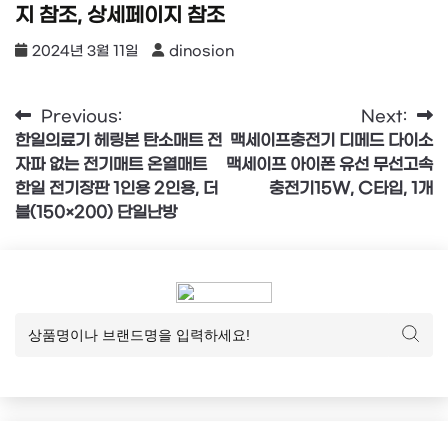
지 참조, 상세페이지 참조
2024년 3월 11일
dinosion
글
Previous:
Next:
한일의료기 헤링본 탄소매트 전
맥세이프충전기 디메드 다이소
탐
자파 없는 전기매트 온열매트
맥세이프 아이폰 유선 무선고속
색
한일 전기장판 1인용 2인용, 더
충전기15W, C타입, 1개
블(150×200) 단일난방