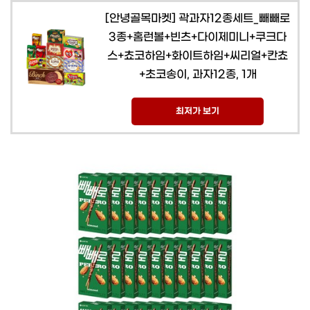
[안녕골목마켓] 곽과자12종세트_빼빼로
3종+홈런볼+빈츠+다이제미니+쿠크다
스+쵸코하임+화이트하임+씨리얼+칸쵸
+초코송이, 과자12종, 1개
최저가 보기