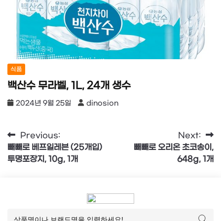
식품
백산수 무라벨, 1L, 24개 생수
2024년 9월 25일
dinosion
글
Previous:
Next:
빼빼로 베프일레븐 (25개입)
빼빼로 오리온 초코송이,
탐
투명포장지, 10g, 1개
648g, 1개
색