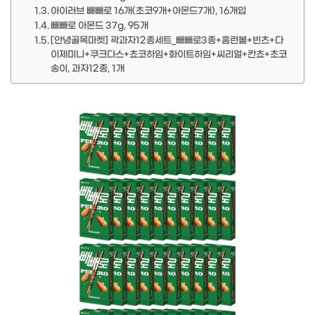
아이러브 빼빼로 16개(초코9개+아몬드7개), 16개입
빼빼로 아몬드 37g, 95개
[안녕골목마켓] 곽과자12종세트_빼빼로3종+홈런볼+빈츠+다
이제미니+쿠크다스+쵸코하임+화이트하임+씨리얼+칸쵸+초코
송이, 과자12종, 1개