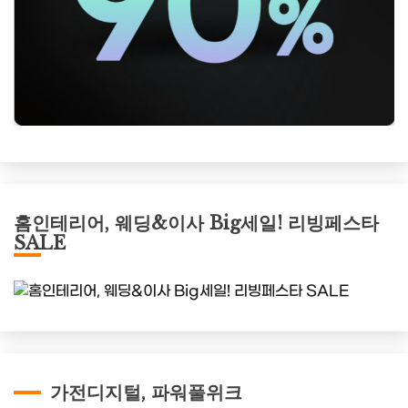
홈인테리어, 웨딩&이사 Big세일! 리빙페스타
SALE
가전디지털, 파워풀위크