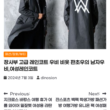
패션/잡화/뷰티
장사부 고급 레인코트 우비 비옷 판초우의 남자우
비,여성레인코트
2024년 7월 3일
dinosion
글
Previous:
Next:
지크로스 바캉스 여행 휴가 여
잔스포츠 백팩 학생가방 패션가
탐
름 와이어 밀짚햇 여성용 라탄
방 여행가방 유니온 팩 여성패