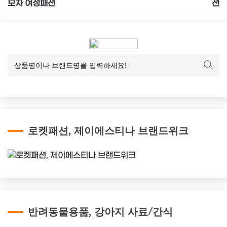
색
모자 여성패션
션
로켓패션, 제이에스티나 브랜드위크
반려동물용품, 강아지 사료/간식