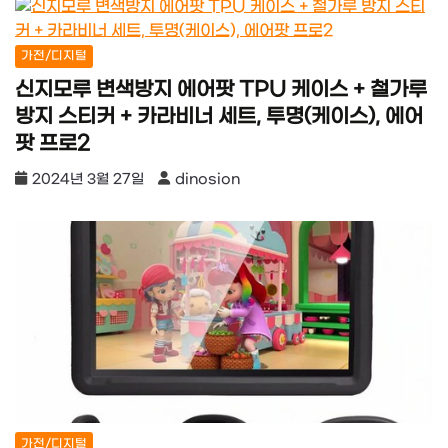
가전/디지털
신지모루 변색방지 에어팟 TPU 케이스 + 철가루
방지 스티커 + 카라비너 세트, 투명(케이스), 에어
팟 프로2
2024년 3월 27일
dinosion
가전/디지털