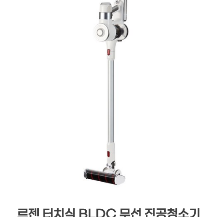
르젠 터치식 BLDC 무선 진공청소기