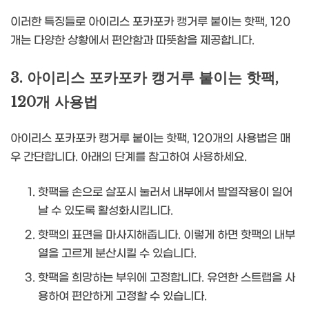
이러한 특징들로 아이리스 포카포카 캥거루 붙이는 핫팩, 120
개는 다양한 상황에서 편안함과 따뜻함을 제공합니다.
3. 아이리스 포카포카 캥거루 붙이는 핫팩,
120개 사용법
아이리스 포카포카 캥거루 붙이는 핫팩, 120개의 사용법은 매
우 간단합니다. 아래의 단계를 참고하여 사용하세요.
핫팩을 손으로 살포시 눌러서 내부에서 발열작용이 일어
날 수 있도록 활성화시킵니다.
핫팩의 표면을 마사지해줍니다. 이렇게 하면 핫팩의 내부
열을 고르게 분산시킬 수 있습니다.
핫팩을 희망하는 부위에 고정합니다. 유연한 스트랩을 사
용하여 편안하게 고정할 수 있습니다.