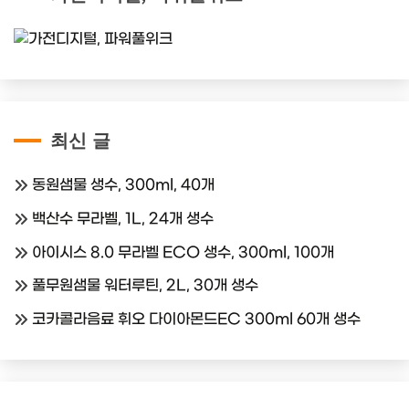
최신 글
동원샘물 생수, 300ml, 40개
백산수 무라벨, 1L, 24개 생수
아이시스 8.0 무라벨 ECO 생수, 300ml, 100개
풀무원샘물 워터루틴, 2L, 30개 생수
코카콜라음료 휘오 다이아몬드EC 300ml 60개 생수