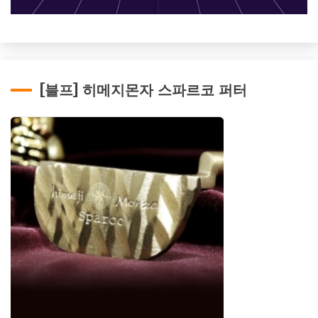
[블프] 히메지몬자 스파르코 퍼터