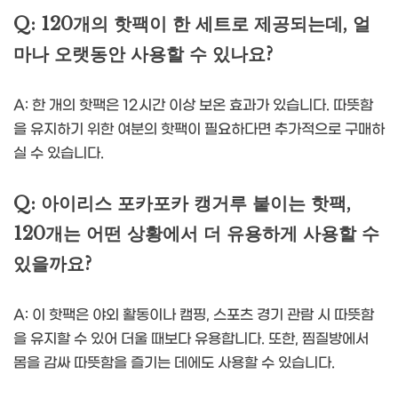
Q: 120개의 핫팩이 한 세트로 제공되는데, 얼
마나 오랫동안 사용할 수 있나요?
A: 한 개의 핫팩은 12시간 이상 보온 효과가 있습니다. 따뜻함
을 유지하기 위한 여분의 핫팩이 필요하다면 추가적으로 구매하
실 수 있습니다.
Q: 아이리스 포카포카 캥거루 붙이는 핫팩,
120개는 어떤 상황에서 더 유용하게 사용할 수
있을까요?
A: 이 핫팩은 야외 활동이나 캠핑, 스포츠 경기 관람 시 따뜻함
을 유지할 수 있어 더울 때보다 유용합니다. 또한, 찜질방에서
몸을 감싸 따뜻함을 즐기는 데에도 사용할 수 있습니다.