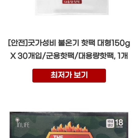
[안전]굿가성비 불온기 핫팩 대형150g
X 30개입/군용핫팩/대용량핫팩, 1개
최저가 보기