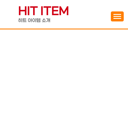
Skip
HIT ITEM
to
content
히트 아이템 소개