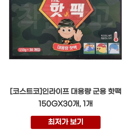
[코스트코]인라이프 대용량 군용 핫팩
150GX30개, 1개
최저가 보기