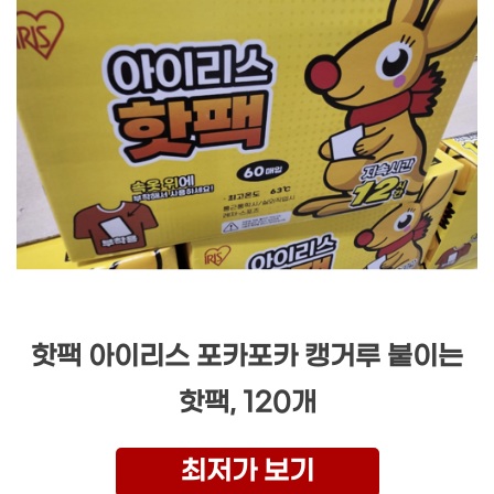
핫팩 아이리스 포카포카 캥거루 붙이는
핫팩, 120개
최저가 보기