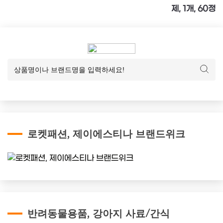
제, 1개, 60정
로켓패션, 제이에스티나 브랜드위크
반려동물용품, 강아지 사료/간식