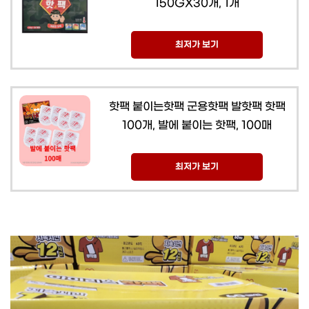
150GX30개, 1개
최저가 보기
핫팩 붙이는핫팩 군용핫팩 발핫팩 핫팩
100개, 발에 붙이는 핫팩, 100매
최저가 보기