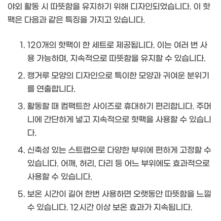
야외 활동 시 따뜻함을 유지하기 위해 디자인되었습니다. 이 핫
팩은 다음과 같은 특징을 가지고 있습니다.
120개의 핫팩이 한 세트로 제공됩니다. 이는 여러 번 사
용 가능하며, 지속적으로 따뜻함을 유지할 수 있습니다.
캥거루 모양의 디자인으로 특이한 모양과 귀여운 분위기
를 연출합니다.
활동할 때 컴팩트한 사이즈로 휴대하기 편리합니다. 주머
니에 간단하게 넣고 지속적으로 핫팩을 사용할 수 있습니
다.
신축성 있는 스트랩으로 다양한 부위에 편하게 고정할 수
있습니다. 어깨, 허리, 다리 등 어느 부위에도 효과적으로
사용할 수 있습니다.
보온 시간이 길어 한번 사용하면 오랫동안 따뜻함을 느낄
수 있습니다. 12시간 이상 보온 효과가 지속됩니다.