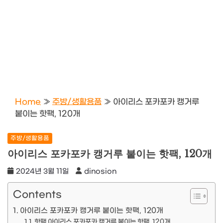
Home
»
주방/생활용품
»
아이리스 포카포카 캥거루
붙이는 핫팩, 120개
주방/생활용품
아이리스 포카포카 캥거루 붙이는 핫팩, 120개
2024년 3월 11일
dinosion
Contents
아이리스 포카포카 캥거루 붙이는 핫팩, 120개
핫팩 아이리스 포카포카 캥거루 붙이는 핫팩, 120개