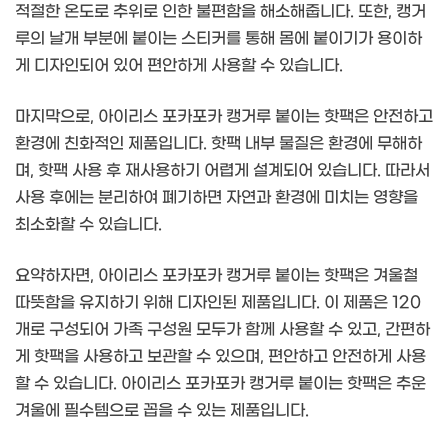
적절한 온도로 추위로 인한 불편함을 해소해줍니다. 또한, 캥거
루의 날개 부분에 붙이는 스티커를 통해 몸에 붙이기가 용이하
게 디자인되어 있어 편안하게 사용할 수 있습니다.
마지막으로, 아이리스 포카포카 캥거루 붙이는 핫팩은 안전하고
환경에 친화적인 제품입니다. 핫팩 내부 물질은 환경에 무해하
며, 핫팩 사용 후 재사용하기 어렵게 설계되어 있습니다. 따라서
사용 후에는 분리하여 폐기하면 자연과 환경에 미치는 영향을
최소화할 수 있습니다.
요약하자면, 아이리스 포카포카 캥거루 붙이는 핫팩은 겨울철
따뜻함을 유지하기 위해 디자인된 제품입니다. 이 제품은 120
개로 구성되어 가족 구성원 모두가 함께 사용할 수 있고, 간편하
게 핫팩을 사용하고 보관할 수 있으며, 편안하고 안전하게 사용
할 수 있습니다. 아이리스 포카포카 캥거루 붙이는 핫팩은 추운
겨울에 필수템으로 꼽을 수 있는 제품입니다.