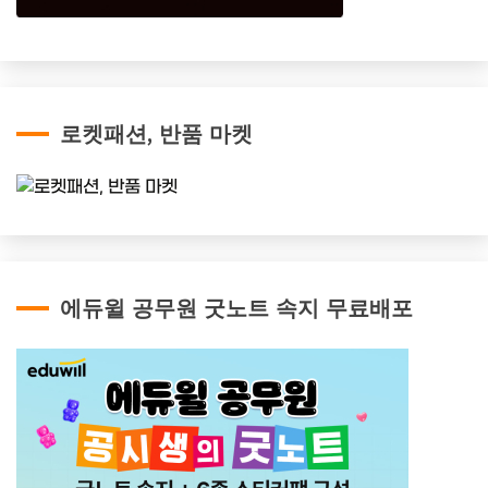
로켓패션, 반품 마켓
에듀윌 공무원 굿노트 속지 무료배포