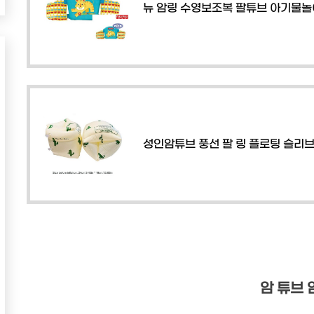
뉴 암링 수영보조복 팔튜브 아기물
성인암튜브 풍선 팔 링 플로팅 슬리브 안
암 튜브 