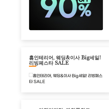
홈인테리어, 웨딩&이사 Big세일!
리빙페스타 SALE