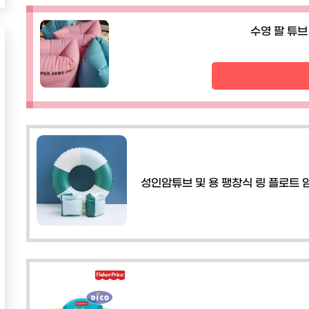
수영 팔 튜브
성인암튜브 및 용 팽창식 링 플로트 암 