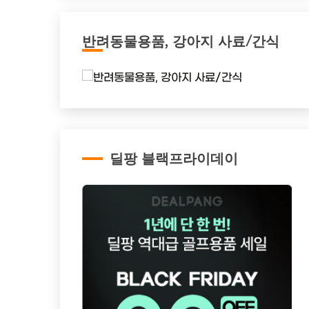
반려동물용품, 강아지 사료/간식
딜팡 블랙프라이데이