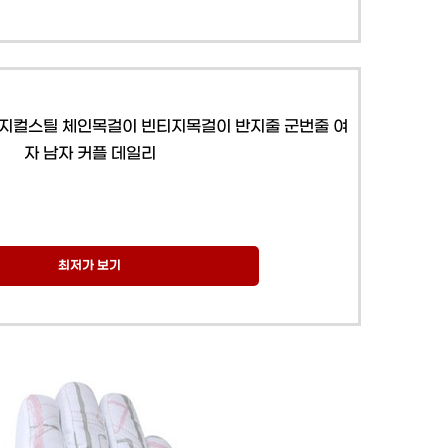
 써지컬스틸 체인목걸이 빈티지목걸이 반지줄 군번줄 여
자 남자 커플 데일리
최저가 보기