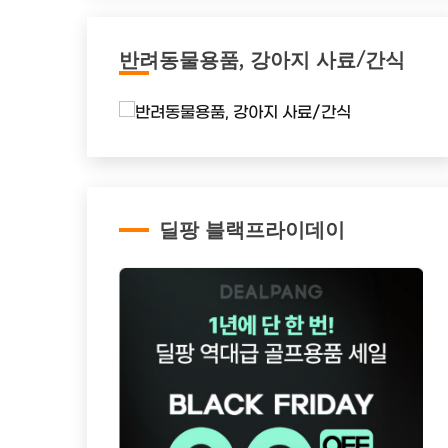
반려동물용품, 강아지 사료/간식
딜팡 블랙프라이데이