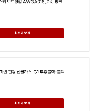
스키 보드장갑 AWGA018_PK, 핑크
최저가 보기
가빈 편광 선글라스, C1 무광블랙+블랙
최저가 보기