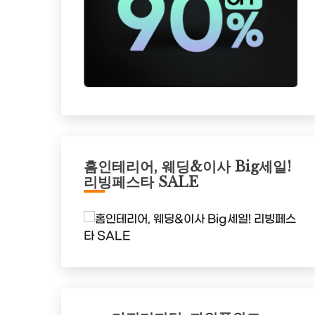
홈인테리어, 웨딩&이사 Big세일!
리빙페스타 SALE