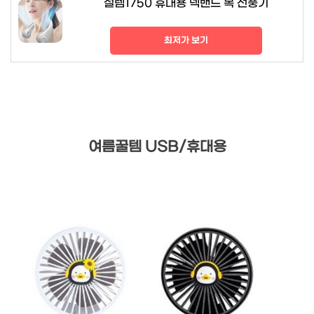
설렘1750 휴대용 넥밴드 목 선풍기
최저가 보기
여름꿀템 USB/휴대용