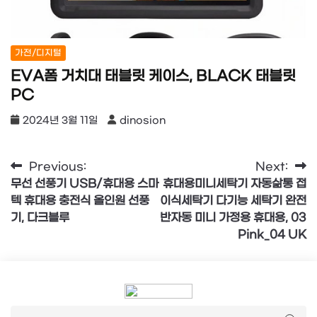
가전/디지털
EVA폼 거치대 태블릿 케이스, BLACK 태블릿
PC
2024년 3월 11일
dinosion
글
Previous:
Next:
무선 선풍기 USB/휴대용 스마
휴대용미니세탁기 자동삶통 접
탐
텍 휴대용 충전식 올인원 선풍
이식세탁기 다기능 세탁기 완전
색
기, 다크블루
반자동 미니 가정용 휴대용, 03
Pink_04 UK