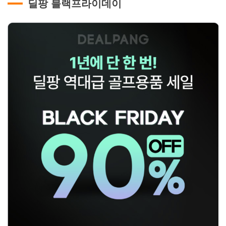
딜팡 블랙프라이데이