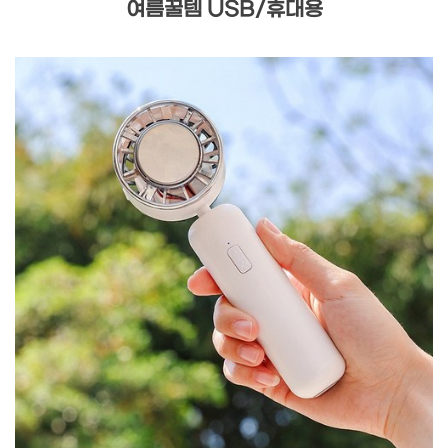
여름꿀템 USB/휴대용