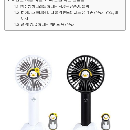
시원한 이른 여름, 더위 날릴 작은 꿀템들
펭수 빙하 크래들 휴대용 탁상용 선풍기, 블랙
히아데스 휴대용 미니 쿨링 반도체 제트 냉각 손 선풍기 Y26, 베
이지
설렘1750 휴대용 넥밴드 목 선풍기