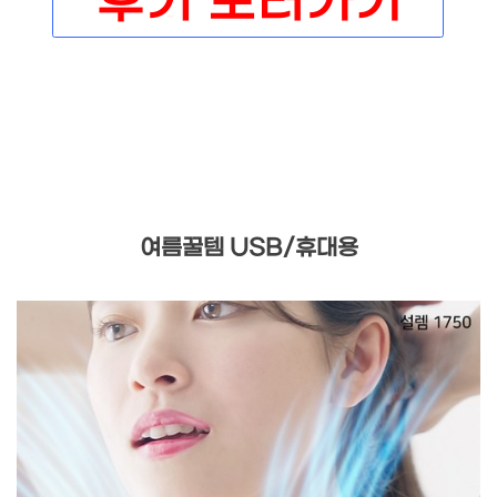
여름꿀템 USB/휴대용