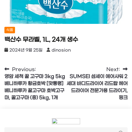
식품
백산수 무라벨, 1L, 24개 생수
2024년 9월 25일
dinosion
글
Previous:
Next:
영암 세척 꿀 고구마 3kg 5kg
SUMSEI 섬세이 에어샤워 2
탐
베니하루카 황금호박 [맛통령]
세대 바디드라이어 리드탑 헤어
색
베니하루카 꿀고구마 호박고구
드라이어 전문가용 드라이기,
마, 꿀고구마 (중) 5kg, 1개
핑크