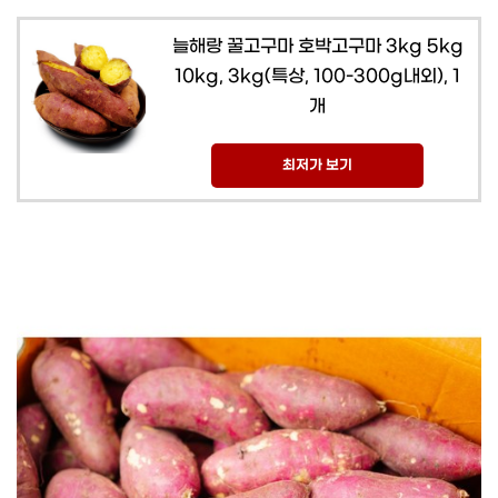
늘해랑 꿀고구마 호박고구마 3kg 5kg
10kg, 3kg(특상, 100-300g내외), 1
개
최저가 보기