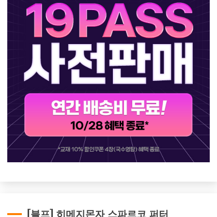
[블프] 히메지몬자 스파르코 퍼터