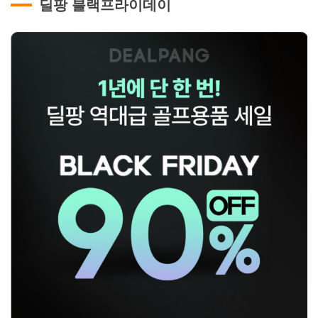
딜팡 블랙프라이데이