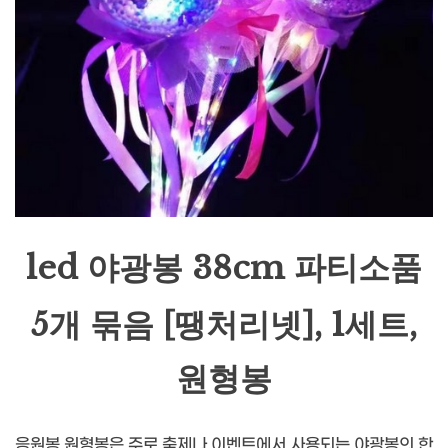
led 야광봉 38cm 파티소품
5개 묶음 [땡처리넷], 1세트,
원형봉
응원봉 원형봉은 주로 축제나 이벤트에서 사용되는 야광봉의 한