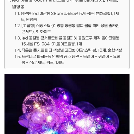
led 야광봉 38cm 파티소품 5개 묶음 [땡처리넷], 1세트,
원형봉
응원봉 led 야광봉 38cm 파티소품 5개 묶음 [땡처리넷], 1세
트, 원형봉
[고급형] 야광스틱 (야광봉 형광봉 팔찌 클럽 파티 응원 졸라맨
콘서트), 8. 화이트
led 응원봉 콘서트준비물 응원피켓 응원도구 제작 돔아크릴봉
15채널 FS-084, 01.돔아크릴봉, 1개
작은별 콘서트 파티 색상별 고급형 야광 스틱 봉, 10개, 혼합색상
프랑디르 파티용품 인싸템 공주 왕관 + 목걸이 + 귀걸이 + 요술
봉 + 장갑 세트, 핑크, 1세트