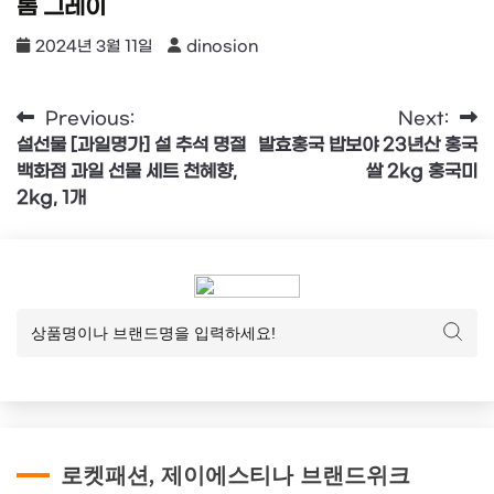
톰 그레이
2024년 3월 11일
dinosion
글
Previous:
Next:
설선물 [과일명가] 설 추석 명절
발효홍국 밥보야 23년산 홍국
탐
백화점 과일 선물 세트 천혜향,
쌀 2kg 홍국미
색
2kg, 1개
로켓패션, 제이에스티나 브랜드위크