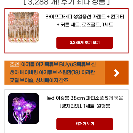
[ 3,288 개! 후기 최다 상품 ]
라이프그래피 생일풍선 가랜드 + 컨페티
+ 커튼 세트, 로즈골드, 1세트
3,288개 후기 보기
추천
아기들 아기목튜브 BUyuS목튜브 신
생아 베이비링 아기튜브 스윔맘(18) 아라칸
굿딜 브이숍, 상세페이지 참조
led 야광봉 38cm 파티소품 5개 묶음
[땡처리넷], 1세트, 원형봉
최저가 보기