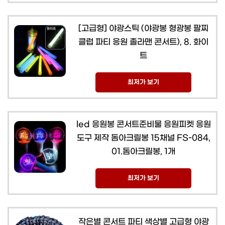
[고급형] 야광스틱 (야광봉 형광봉 팔찌
클럽 파티 응원 졸라맨 콘서트), 8. 화이
트
최저가 보기
led 응원봉 콘서트준비물 응원피켓 응원
도구 제작 돔아크릴봉 15채널 FS-084,
01.돔아크릴봉, 1개
최저가 보기
작은별 콘서트 파티 색상별 고급형 야광