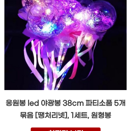
응원봉 led 야광봉 38cm 파티소품 5개
묶음 [땡처리넷], 1세트, 원형봉