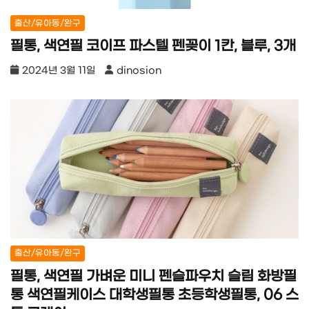
출산/유아동/완구
필통, 색연필 코이프 파스텔 펜꽂이 1칸, 블루, 3개
2024년 3월 11일
dinosion
출산/유아동/완구
필통, 색연필 가벼운 미니 펜슬파우치 슬림 화방필
통 색연필케이스 대학생필통 초등학생필통, 06 스