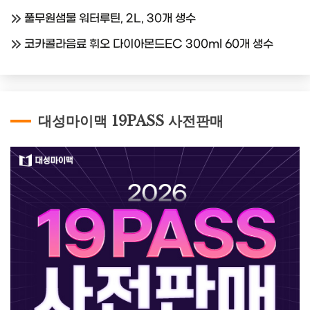
풀무원샘물 워터루틴, 2L, 30개 생수
코카콜라음료 휘오 다이아몬드EC 300ml 60개 생수
대성마이맥 19PASS 사전판매