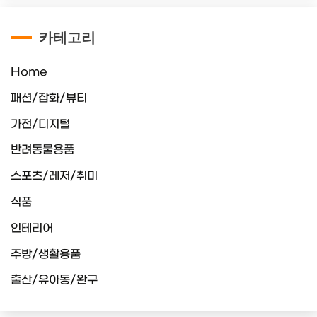
카테고리
Home
패션/잡화/뷰티
가전/디지털
반려동물용품
스포츠/레저/취미
식품
인테리어
주방/생활용품
출산/유아동/완구