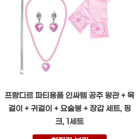
프랑디르 파티용품 인싸템 공주 왕관 + 목
걸이 + 귀걸이 + 요술봉 + 장갑 세트, 핑
크, 1세트