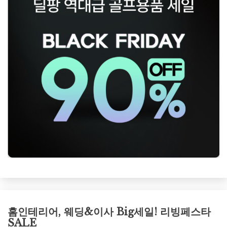
홈인테리어, 웨딩&이사 Big세일! 리빙페스타
SALE