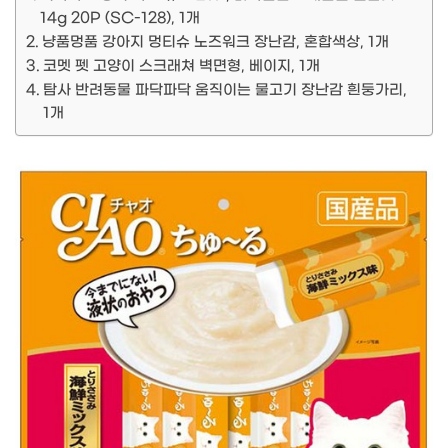
14g 20P (SC-128), 1개
냥품멍품 강아지 멍티슈 노즈워크 장난감, 혼합색상, 1개
코멧 펫 고양이 스크래쳐 벽면형, 베이지, 1개
탐사 반려동물 파닥파닥 움직이는 물고기 장난감 흰둥가리,
1개