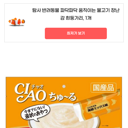
탐사 반려동물 파닥파닥 움직이는 물고기 장난
감 흰둥가리, 1개
최저가 보기