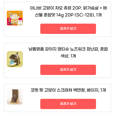
이나바 고양이 챠오 츄르 20P, 닭가슴살 + 해
산물 혼합맛 14g 20P (SC-128), 1개
최저가 보기
냥품멍품 강아지 멍티슈 노즈워크 장난감, 혼합
색상, 1개
최저가 보기
코멧 펫 고양이 스크래쳐 벽면형, 베이지, 1개
최저가 보기