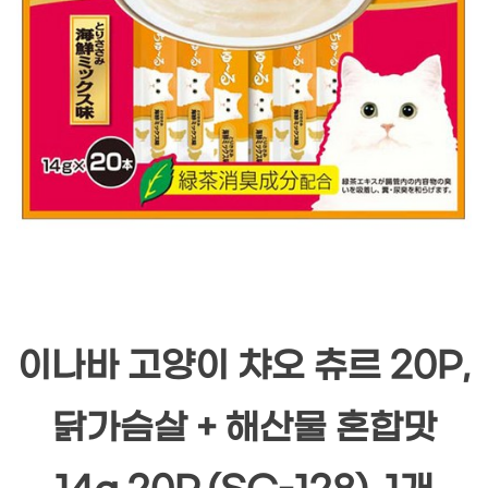
이나바 고양이 챠오 츄르 20P,
닭가슴살 + 해산물 혼합맛